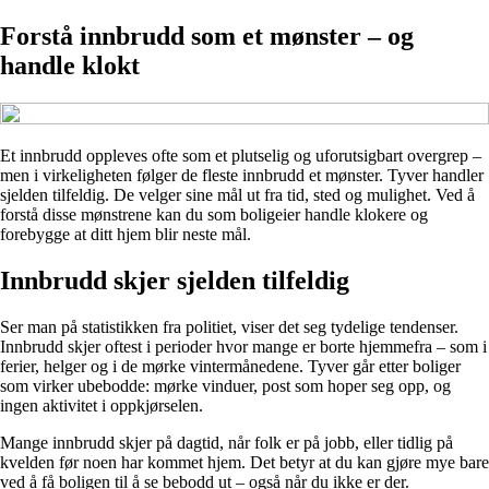
Forstå innbrudd som et mønster – og
handle klokt
Et innbrudd oppleves ofte som et plutselig og uforutsigbart overgrep –
men i virkeligheten følger de fleste innbrudd et mønster. Tyver handler
sjelden tilfeldig. De velger sine mål ut fra tid, sted og mulighet. Ved å
forstå disse mønstrene kan du som boligeier handle klokere og
forebygge at ditt hjem blir neste mål.
Innbrudd skjer sjelden tilfeldig
Ser man på statistikken fra politiet, viser det seg tydelige tendenser.
Innbrudd skjer oftest i perioder hvor mange er borte hjemmefra – som i
ferier, helger og i de mørke vintermånedene. Tyver går etter boliger
som virker ubebodde: mørke vinduer, post som hoper seg opp, og
ingen aktivitet i oppkjørselen.
Mange innbrudd skjer på dagtid, når folk er på jobb, eller tidlig på
kvelden før noen har kommet hjem. Det betyr at du kan gjøre mye bare
ved å få boligen til å se bebodd ut – også når du ikke er der.