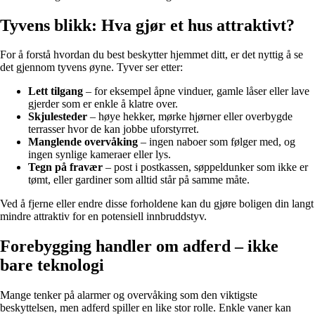
Tyvens blikk: Hva gjør et hus attraktivt?
For å forstå hvordan du best beskytter hjemmet ditt, er det nyttig å se
det gjennom tyvens øyne. Tyver ser etter:
Lett tilgang
– for eksempel åpne vinduer, gamle låser eller lave
gjerder som er enkle å klatre over.
Skjulesteder
– høye hekker, mørke hjørner eller overbygde
terrasser hvor de kan jobbe uforstyrret.
Manglende overvåking
– ingen naboer som følger med, og
ingen synlige kameraer eller lys.
Tegn på fravær
– post i postkassen, søppeldunker som ikke er
tømt, eller gardiner som alltid står på samme måte.
Ved å fjerne eller endre disse forholdene kan du gjøre boligen din langt
mindre attraktiv for en potensiell innbruddstyv.
Forebygging handler om adferd – ikke
bare teknologi
Mange tenker på alarmer og overvåking som den viktigste
beskyttelsen, men adferd spiller en like stor rolle. Enkle vaner kan