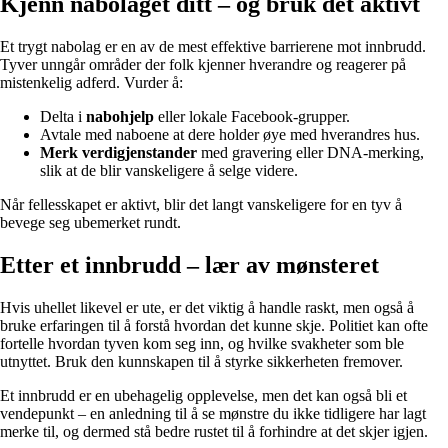
Kjenn nabolaget ditt – og bruk det aktivt
Et trygt nabolag er en av de mest effektive barrierene mot innbrudd.
Tyver unngår områder der folk kjenner hverandre og reagerer på
mistenkelig adferd. Vurder å:
Delta i
nabohjelp
eller lokale Facebook-grupper.
Avtale med naboene at dere holder øye med hverandres hus.
Merk verdigjenstander
med gravering eller DNA-merking,
slik at de blir vanskeligere å selge videre.
Når fellesskapet er aktivt, blir det langt vanskeligere for en tyv å
bevege seg ubemerket rundt.
Etter et innbrudd – lær av mønsteret
Hvis uhellet likevel er ute, er det viktig å handle raskt, men også å
bruke erfaringen til å forstå hvordan det kunne skje. Politiet kan ofte
fortelle hvordan tyven kom seg inn, og hvilke svakheter som ble
utnyttet. Bruk den kunnskapen til å styrke sikkerheten fremover.
Et innbrudd er en ubehagelig opplevelse, men det kan også bli et
vendepunkt – en anledning til å se mønstre du ikke tidligere har lagt
merke til, og dermed stå bedre rustet til å forhindre at det skjer igjen.