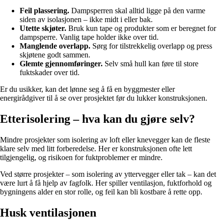
Feil plassering.
Dampsperren skal alltid ligge på den varme
siden av isolasjonen – ikke midt i eller bak.
Utette skjøter.
Bruk kun tape og produkter som er beregnet for
dampsperre. Vanlig tape holder ikke over tid.
Manglende overlapp.
Sørg for tilstrekkelig overlapp og press
skjøtene godt sammen.
Glemte gjennomføringer.
Selv små hull kan føre til store
fuktskader over tid.
Er du usikker, kan det lønne seg å få en byggmester eller
energirådgiver til å se over prosjektet før du lukker konstruksjonen.
Etterisolering – hva kan du gjøre selv?
Mindre prosjekter som isolering av loft eller knevegger kan de fleste
klare selv med litt forberedelse. Her er konstruksjonen ofte lett
tilgjengelig, og risikoen for fuktproblemer er mindre.
Ved større prosjekter – som isolering av yttervegger eller tak – kan det
være lurt å få hjelp av fagfolk. Her spiller ventilasjon, fuktforhold og
bygningens alder en stor rolle, og feil kan bli kostbare å rette opp.
Husk ventilasjonen