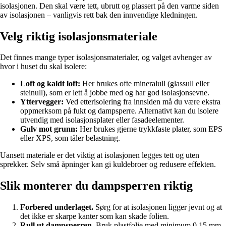
isolasjonen. Den skal være tett, ubrutt og plassert på den varme siden
av isolasjonen – vanligvis rett bak den innvendige kledningen.
Velg riktig isolasjonsmateriale
Det finnes mange typer isolasjonsmaterialer, og valget avhenger av
hvor i huset du skal isolere:
Loft og kaldt loft:
Her brukes ofte mineralull (glassull eller
steinull), som er lett å jobbe med og har god isolasjonsevne.
Yttervegger:
Ved etterisolering fra innsiden må du være ekstra
oppmerksom på fukt og dampsperre. Alternativt kan du isolere
utvendig med isolasjonsplater eller fasadeelementer.
Gulv mot grunn:
Her brukes gjerne trykkfaste plater, som EPS
eller XPS, som tåler belastning.
Uansett materiale er det viktig at isolasjonen legges tett og uten
sprekker. Selv små åpninger kan gi kuldebroer og redusere effekten.
Slik monterer du dampsperren riktig
Forbered underlaget.
Sørg for at isolasjonen ligger jevnt og at
det ikke er skarpe kanter som kan skade folien.
Rull ut dampsperren.
Bruk plastfolie med minimum 0,15 mm