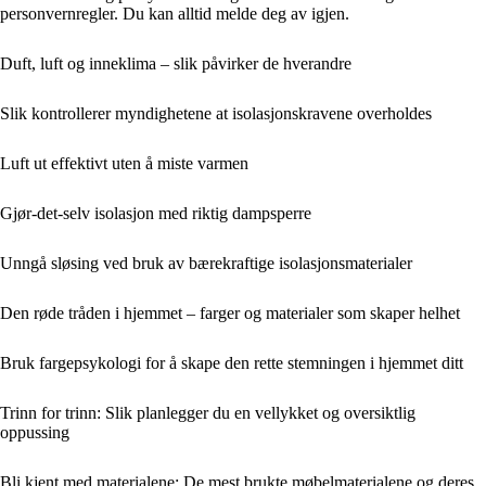
personvernregler. Du kan alltid melde deg av igjen.
Duft, luft og inneklima – slik påvirker de hverandre
Slik kontrollerer myndighetene at isolasjonskravene overholdes
Luft ut effektivt uten å miste varmen
Gjør-det-selv isolasjon med riktig dampsperre
Unngå sløsing ved bruk av bærekraftige isolasjonsmaterialer
Den røde tråden i hjemmet – farger og materialer som skaper helhet
Bruk fargepsykologi for å skape den rette stemningen i hjemmet ditt
Trinn for trinn: Slik planlegger du en vellykket og oversiktlig
oppussing
Bli kjent med materialene: De mest brukte møbelmaterialene og deres