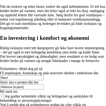
Når du isolerer og tetter huset, endrer du også luftstrømmen. Et tett hus
holder bedre på varmen, men det betyr også at fukt fra dusj, matlaging
og opphold lettere blir værende inne. Sørg derfor for god ventilasjon –
enten ved regelmessig utlufting eller et balansert ventilasjonsanlegg.
Det gir et sunt inneklima og forlenger levetiden på både isolasjon og
bygningsmaterialer.
En investering i komfort og økonomi
Riktig isolasjon med tett dampsperre gir ikke bare lavere strømregning
– det gir også et mer behagelig inneklima uten trekk og kalde flater.
Det krever nøyaktighet og tålmodighet, men resultatet er en bolig som
holder bedre på varmen og unngår fuktskader i mange år fremover.
Nyhetsbrev: Meld deg på nå
Få inspirasjon, kunnskap og små snarveier direkte i innboksen din.
Skriv inn e-posten din her
Bli med oss
Jeg godtar nettstedets vilkår og betingelser og samtykker til
behandling av personopplysninger.
Ved å melde deg på nyhetsbrevet godtar du våre vilkår og