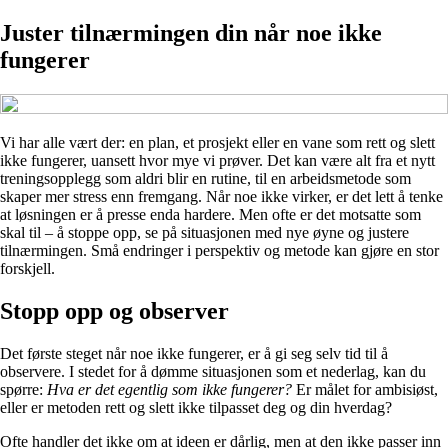
Juster tilnærmingen din når noe ikke
fungerer
Vi har alle vært der: en plan, et prosjekt eller en vane som rett og slett
ikke fungerer, uansett hvor mye vi prøver. Det kan være alt fra et nytt
treningsopplegg som aldri blir en rutine, til en arbeidsmetode som
skaper mer stress enn fremgang. Når noe ikke virker, er det lett å tenke
at løsningen er å presse enda hardere. Men ofte er det motsatte som
skal til – å stoppe opp, se på situasjonen med nye øyne og justere
tilnærmingen. Små endringer i perspektiv og metode kan gjøre en stor
forskjell.
Stopp opp og observer
Det første steget når noe ikke fungerer, er å gi seg selv tid til å
observere. I stedet for å dømme situasjonen som et nederlag, kan du
spørre:
Hva er det egentlig som ikke fungerer?
Er målet for ambisiøst,
eller er metoden rett og slett ikke tilpasset deg og din hverdag?
Ofte handler det ikke om at ideen er dårlig, men at den ikke passer inn