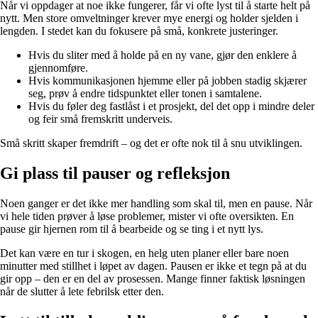
Når vi oppdager at noe ikke fungerer, får vi ofte lyst til å starte helt på
nytt. Men store omveltninger krever mye energi og holder sjelden i
lengden. I stedet kan du fokusere på små, konkrete justeringer.
Hvis du sliter med å holde på en ny vane, gjør den enklere å
gjennomføre.
Hvis kommunikasjonen hjemme eller på jobben stadig skjærer
seg, prøv å endre tidspunktet eller tonen i samtalene.
Hvis du føler deg fastlåst i et prosjekt, del det opp i mindre deler
og feir små fremskritt underveis.
Små skritt skaper fremdrift – og det er ofte nok til å snu utviklingen.
Gi plass til pauser og refleksjon
Noen ganger er det ikke mer handling som skal til, men en pause. Når
vi hele tiden prøver å løse problemer, mister vi ofte oversikten. En
pause gir hjernen rom til å bearbeide og se ting i et nytt lys.
Det kan være en tur i skogen, en helg uten planer eller bare noen
minutter med stillhet i løpet av dagen. Pausen er ikke et tegn på at du
gir opp – den er en del av prosessen. Mange finner faktisk løsningen
når de slutter å lete febrilsk etter den.