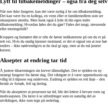
Lytt til tilbakemeldinger – også fra deg selv
Når noe ikke fungerer, kan det være nyttig å be om tilbakemelding.
Det kan være fra en kollega, en venn eller et familiemedlem som ser
situasjonen utenfra. Men husk også å lytte til din egen indre
tilbakemelding: Hvordan føles det du gjør? Føles det tungt, stressende
eller meningsfullt?
Kroppen og humøret ditt er ofte de første indikatorene på om du er på
rett vei. Hvis du stadig kjenner motstand, er det et signal om at noe bør
endres – ikke nødvendigvis at du skal gi opp, men at du må justere
kursen.
Aksepter at endring tar tid
Å justere tilnærmingen sin krever tålmodighet. Det er sjelden en ny
strategi fungerer fra første dag. Det viktigste er å være oppmerksom og
villig til å tilpasse seg underveis. Endring er sjelden en rett linje – den
består av forsøk, feil og læring.
Når du aksepterer at prosessen tar tid, blir det lettere å bevare roen og
motivasjonen. Du lærer å se utfordringer som en naturlig del av
utviklingen, ikke som tegn på nederlag.