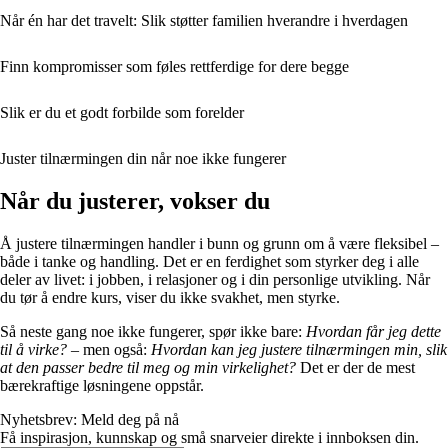
Når én har det travelt: Slik støtter familien hverandre i hverdagen
Finn kompromisser som føles rettferdige for dere begge
Slik er du et godt forbilde som forelder
Juster tilnærmingen din når noe ikke fungerer
Når du justerer, vokser du
Å justere tilnærmingen handler i bunn og grunn om å være fleksibel –
både i tanke og handling. Det er en ferdighet som styrker deg i alle
deler av livet: i jobben, i relasjoner og i din personlige utvikling. Når
du tør å endre kurs, viser du ikke svakhet, men styrke.
Så neste gang noe ikke fungerer, spør ikke bare:
Hvordan får jeg dette
til å virke?
– men også:
Hvordan kan jeg justere tilnærmingen min, slik
at den passer bedre til meg og min virkelighet?
Det er der de mest
bærekraftige løsningene oppstår.
Nyhetsbrev: Meld deg på nå
Få inspirasjon, kunnskap og små snarveier direkte i innboksen din.