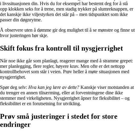
i livssituasjonen din. Hvis du for eksempel har bestemt deg for å stå
opp klokken seks for å trene, men stadig trykker på slumreknappen, er
det kanskje ikke viljestyrken det står på – men tidspunktet som ikke
passer din døgnrytme.
Å observere uten å dømme gir deg mulighet til å se mønstre og finne ut
hvor justeringen bør skje.
Skift fokus fra kontroll til nysgjerrighet
Når noe ikke går som planlagt, reagerer mange med å stramme grepet:
mer planlegging, flere regler, høyere krav. Men ofte er det nettopp
kontrollbehovet som står i veien. Prøv heller å møte situasjonen med
nysgjerrighet.
Spør deg selv:
Hva kan jeg lære av dette?
Kanskje viser motstanden at
du trenger en annen tilnærming, eller at forventningene dine ikke
stemmer med virkeligheten. Nysgjerrighet åpner for fleksibilitet – og
fleksibilitet er en forutsetning for utvikling.
Prøv små justeringer i stedet for store
endringer