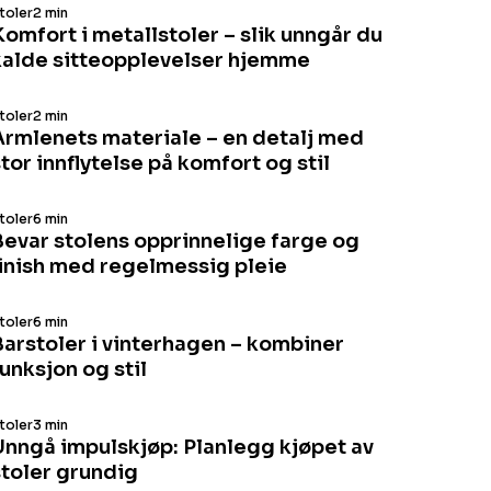
toler
2 min
omfort i metallstoler – slik unngår du
kalde sitteopplevelser hjemme
toler
2 min
Armlenets materiale – en detalj med
tor innflytelse på komfort og stil
toler
6 min
Bevar stolens opprinnelige farge og
finish med regelmessig pleie
toler
6 min
Barstoler i vinterhagen – kombiner
unksjon og stil
toler
3 min
Unngå impulskjøp: Planlegg kjøpet av
stoler grundig