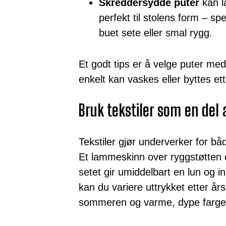
Skreddersydde puter
kan l
perfekt til stolens form – spe
buet sete eller smal rygg.
Et godt tips er å velge puter me
enkelt kan vaskes eller byttes et
Bruk tekstiler som en del a
Tekstiler gjør underverker for b
Et lammeskinn over ryggstøtten el
setet gir umiddelbart en lun og 
kan du variere uttrykket etter år
sommeren og varme, dype farger