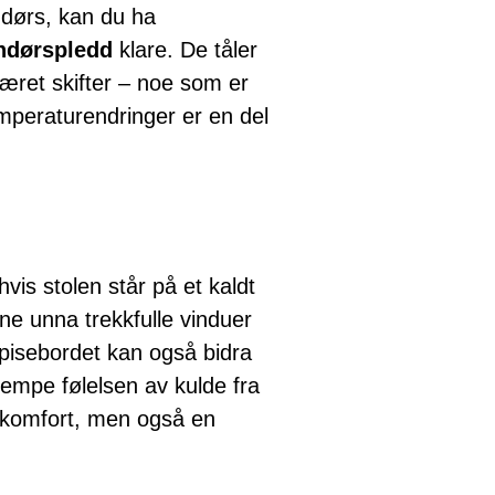
ndørs, kan du ha
ndørspledd
klare. De tåler
 været skifter – noe som er
emperaturendringer er en del
hvis stolen står på et kaldt
ne unna trekkfulle vinduer
spisebordet kan også bidra
empe følelsen av kulde fra
e komfort, men også en