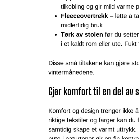
tilkobling og gir mild varme 
Fleeceovertrekk
– lette å t
midlertidig bruk.
Tørk av stolen
før du setter
i et kaldt rom eller ute. Fukt
Disse små tiltakene kan gjøre stor
vintermånedene.
Gjør komfort til en del av s
Komfort og design trenger ikke 
riktige tekstiler og farger kan d
samtidig skape et varmt uttrykk
pute i naturtoner gir en fin kontrast