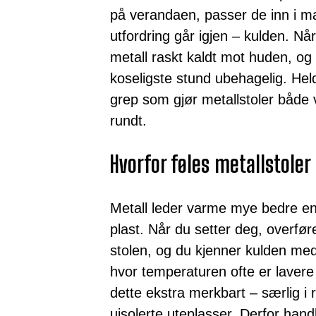
på verandaen, passer de inn i m
utfordring går igjen – kulden. Nå
metall raskt kaldt mot huden, og
koseligste stund ubehagelig. Held
grep som gjør metallstoler både
rundt.
Hvorfor føles metallstoler
Metall leder varme mye bedre enn
plast. Når du setter deg, overfør
stolen, og du kjenner kulden me
hvor temperaturen ofte er lavere s
dette ekstra merkbart – særlig i 
uisolerte uteplasser. Derfor hand