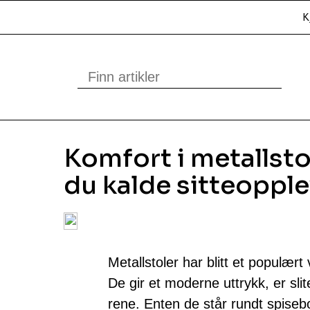
K
Komfort i metallstol
du kalde sitteoppl
Metallstoler har blitt et populær
De gir et moderne uttrykk, er sli
rene. Enten de står rundt spisebo