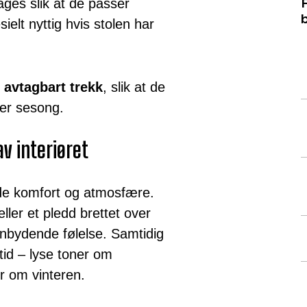
ages slik at de passer
F
b
sielt nyttig hvis stolen har
d
avtagbart trekk
, slik at de
ter sesong.
v interiøret
åde komfort og atmosfære.
ler et pledd brettet over
innbydende følelse. Samtidig
stid – lyse toner om
 om vinteren.