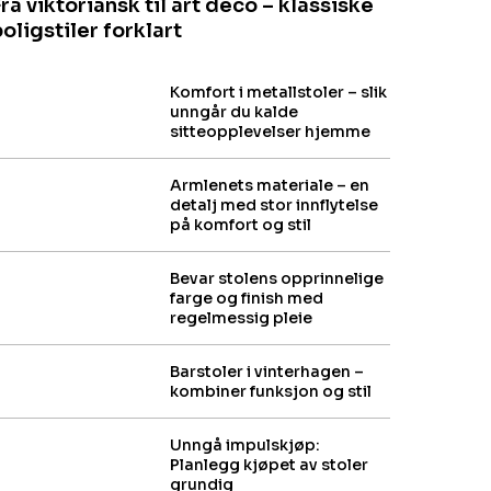
ra viktoriansk til art deco – klassiske
oligstiler forklart
Komfort i metallstoler – slik
unngår du kalde
sitteopplevelser hjemme
Armlenets materiale – en
detalj med stor innflytelse
på komfort og stil
Bevar stolens opprinnelige
farge og finish med
regelmessig pleie
Barstoler i vinterhagen –
kombiner funksjon og stil
Unngå impulskjøp:
Planlegg kjøpet av stoler
grundig