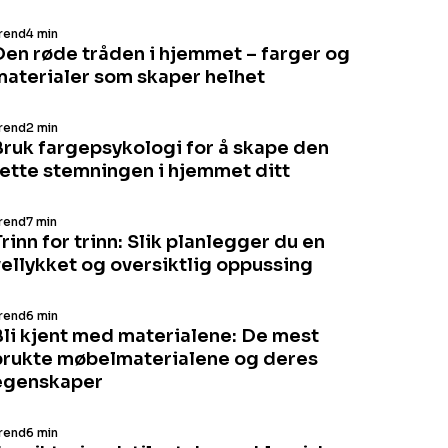
rend
4 min
Den røde tråden i hjemmet – farger og
materialer som skaper helhet
rend
2 min
Bruk fargepsykologi for å skape den
rette stemningen i hjemmet ditt
rend
7 min
rinn for trinn: Slik planlegger du en
vellykket og oversiktlig oppussing
rend
6 min
Bli kjent med materialene: De mest
brukte møbelmaterialene og deres
egenskaper
rend
6 min