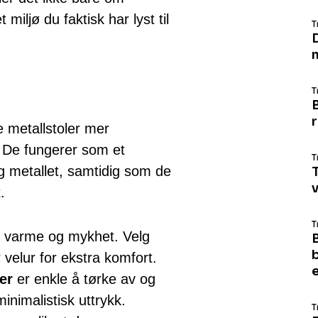
iljø du faktisk har lyst til
T
T
 metallstoler mer
. De fungerer som et
T
g metallet, samtidig som de
T
.
T
 varme og mykhet. Velg
er velur for ekstra komfort.
er
er enkle å tørke av og
inimalistisk uttrykk.
T