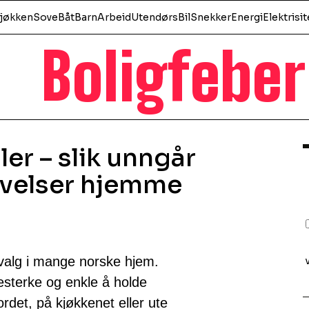
jøkken
Sove
Båt
Barn
Arbeid
Utendørs
Bil
Snekker
Energi
Elektrisit
Boligfeber
er – slik unngår
evelser hjemme
t valg i mange norske hjem.
testerke og enkle å holde
rdet, på kjøkkenet eller ute