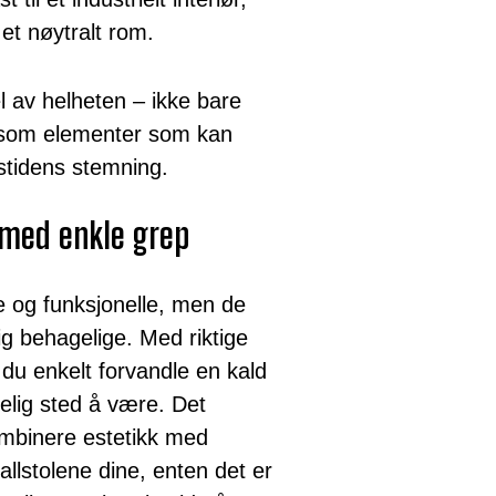
 et nøytralt rom.
 av helheten – ikke bare
n som elementer som kan
rstidens stemning.
– med enkle grep
e og funksjonelle, men de
lig behagelige. Med riktige
n du enkelt forvandle en kald
ivelig sted å være. Det
mbinere estetikk med
allstolene dine, enten det er