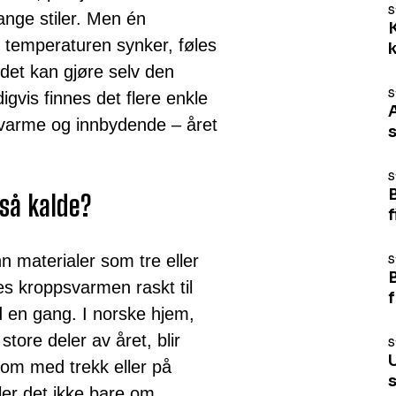
S
ange stiler. Men én
K
r temperaturen synker, føles
 det kan gjøre selv den
S
igvis finnes det flere enkle
 varme og innbydende – året
s
S
 så kalde?
 materialer som tre eller
S
es kroppsvarmen raskt til
f
d en gang. I norske hjem,
tore deler av året, blir
S
rom med trekk eller på
ler det ikke bare om