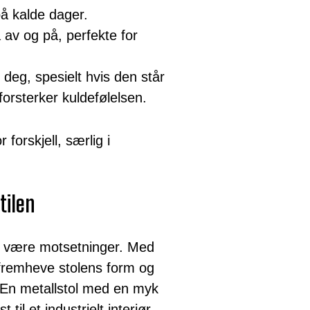
på kalde dager.
a av og på, perfekte for
 deg, spesielt hvis den står
 forsterker kuldefølelsen.
 forskjell, særlig i
tilen
å være motsetninger. Med
u fremheve stolens form og
. En metallstol med en myk
 til et industrielt interiør,