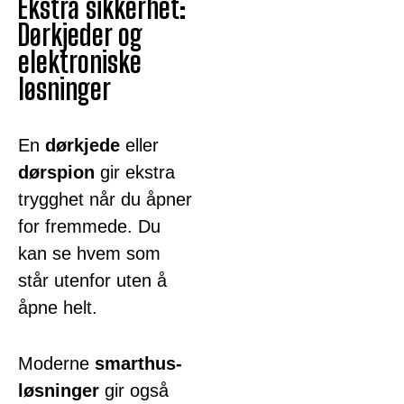
Ekstra sikkerhet:
Dørkjed­er og
elektroniske
løsninger
En
dørkjede
eller
dørspion
gir ekstra
trygghet når du åpner
for fremmede. Du
kan se hvem som
står utenfor uten å
åpne helt.
Moderne
smarthus-
løsninger
gir også