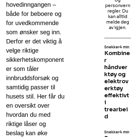
og
hovedinngangen –
personvern
regler. Du
både for beboere og
kan alltid
melde deg
for uvedkommende
av igjen.
som ønsker seg inn.
Derfor er det viktig å
Snekker
4 min
velge riktige
Kombine
sikkerhetskomponent
r
håndver
er som tåler
ktøy og
innbruddsforsøk og
elektrov
samtidig passer til
erktøy
effektivt
husets stil. Her får du
i
en oversikt over
trearbei
hvordan du med
d
riktige låser og
beslag kan øke
Snekker
4 min