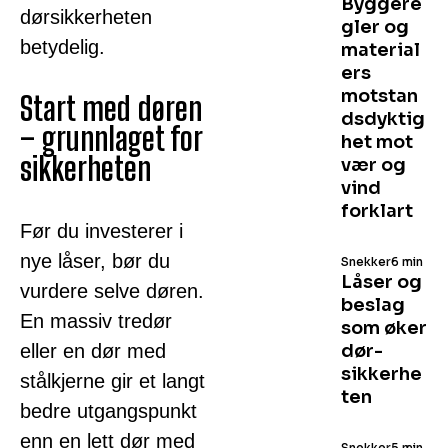
Byggere
dørsikkerheten
gler og
betydelig.
material
ers
motstan
Start med døren
dsdyktig
– grunnlaget for
het mot
sikkerheten
vær og
vind
forklart
Før du investerer i
nye låser, bør du
Snekker
6 min
Låser og
vurdere selve døren.
beslag
En massiv tredør
som øker
eller en dør med
dør­
sikkerhe
stålkjerne gir et langt
ten
bedre utgangspunkt
enn en lett dør med
Snekker
5 min