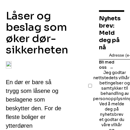
Låser og
Nyhets
beslag som
brev:
Meld
øker dør­
deg på
sikkerheten
nå
Bli med
oss
Jeg godtar
nettstedets vilkår
En dør er bare så
betingelser og
samtykker til
trygg som låsene og
behandling av
personopplysning
beslagene som
Ved å melde
beskytter den. For de
deg på
nyhetsbrev
fleste boliger er
et godtar du
våre vilkår
ytterdøren