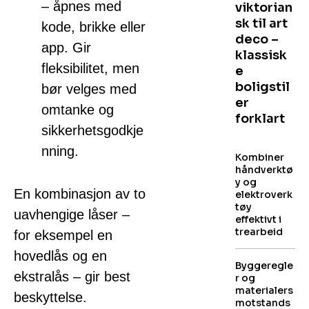
– åpnes med
viktorian
sk til art
kode, brikke eller
deco –
app. Gir
klassisk
fleksibilitet, men
e
boligstil
bør velges med
er
omtanke og
forklart
sikkerhetsgodkje
nning.
Kombiner
håndverktø
y og
En kombinasjon av to
elektroverk
tøy
uavhengige låser –
effektivt i
trearbeid
for eksempel en
hovedlås og en
Byggeregle
ekstralås – gir best
r og
materialers
beskyttelse.
motstands