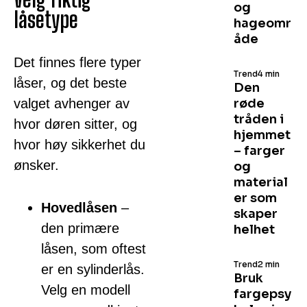
og
låsetype
hageomr
åde
Det finnes flere typer
Trend
4 min
låser, og det beste
Den
valget avhenger av
røde
tråden i
hvor døren sitter, og
hjemmet
hvor høy sikkerhet du
– farger
ønsker.
og
material
er som
Hovedlåsen
–
skaper
den primære
helhet
låsen, som oftest
Trend
2 min
er en sylinderlås.
Bruk
Velg en modell
fargepsy