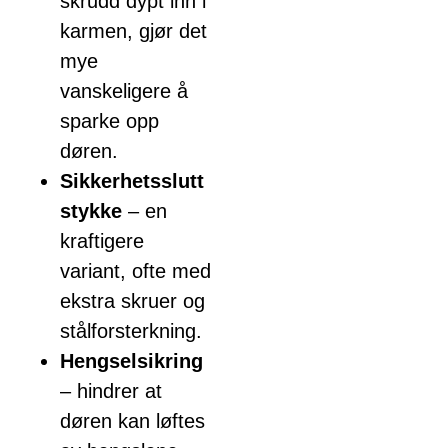
skrudd dypt inn i
karmen, gjør det
mye
vanskeligere å
sparke opp
døren.
Sikkerhetsslutt
stykke
– en
kraftigere
variant, ofte med
ekstra skruer og
stålforsterkning.
Hengselsikring
– hindrer at
døren kan løftes