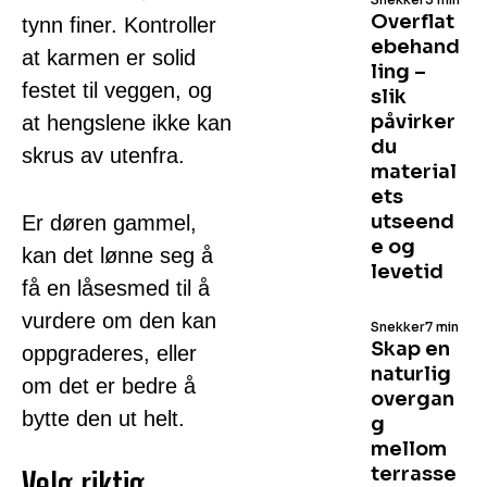
Overflat
tynn finer. Kontroller
ebehand
at karmen er solid
ling –
festet til veggen, og
slik
påvirker
at hengslene ikke kan
du
skrus av utenfra.
material
ets
utseend
Er døren gammel,
e og
kan det lønne seg å
levetid
få en låsesmed til å
vurdere om den kan
Snekker
7 min
Skap en
oppgraderes, eller
naturlig
om det er bedre å
overgan
bytte den ut helt.
g
mellom
terrasse
Velg riktig