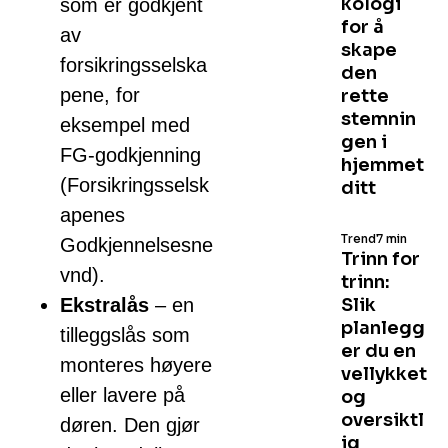
kologi
som er godkjent
for å
av
skape
forsikringsselska
den
pene, for
rette
stemnin
eksempel med
gen i
FG-godkjenning
hjemmet
(Forsikringsselsk
ditt
apenes
Trend
7 min
Godkjennelsesne
Trinn for
vnd).
trinn:
Ekstralås
– en
Slik
planlegg
tilleggslås som
er du en
monteres høyere
vellykket
eller lavere på
og
oversiktl
døren. Den gjør
ig