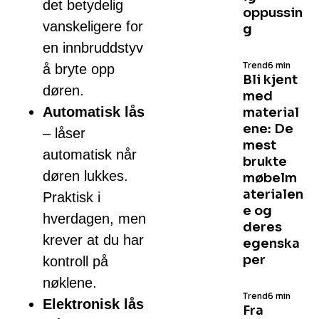
det betydelig
oppussin
vanskeligere for
g
en innbruddstyv
Trend
6 min
å bryte opp
Bli kjent
døren.
med
Automatisk lås
material
ene: De
– låser
mest
automatisk når
brukte
døren lukkes.
møbelm
aterialen
Praktisk i
e og
hverdagen, men
deres
krever at du har
egenska
per
kontroll på
nøklene.
Trend
6 min
Elektronisk lås
Fra