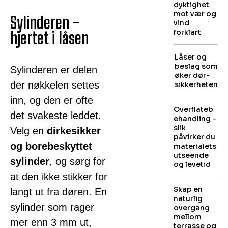
dyktighet
mot vær og
Sylinderen –
vind
forklart
hjertet i låsen
Låser og
beslag som
Sylinderen er delen
øker dør­
der nøkkelen settes
sikkerheten
inn, og den er ofte
Overflateb
det svakeste leddet.
ehandling –
slik
Velg en
dirkesikker
påvirker du
og borebeskyttet
materialets
utseende
sylinder
, og sørg for
og levetid
at den ikke stikker for
Skap en
langt ut fra døren. En
naturlig
sylinder som rager
overgang
mellom
mer enn 3 mm ut,
terrasse og