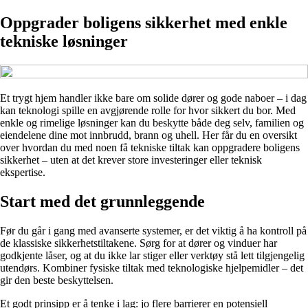
Oppgrader boligens sikkerhet med enkle
tekniske løsninger
Et trygt hjem handler ikke bare om solide dører og gode naboer – i dag
kan teknologi spille en avgjørende rolle for hvor sikkert du bor. Med
enkle og rimelige løsninger kan du beskytte både deg selv, familien og
eiendelene dine mot innbrudd, brann og uhell. Her får du en oversikt
over hvordan du med noen få tekniske tiltak kan oppgradere boligens
sikkerhet – uten at det krever store investeringer eller teknisk
ekspertise.
Start med det grunnleggende
Før du går i gang med avanserte systemer, er det viktig å ha kontroll på
de klassiske sikkerhetstiltakene. Sørg for at dører og vinduer har
godkjente låser, og at du ikke lar stiger eller verktøy stå lett tilgjengelig
utendørs. Kombiner fysiske tiltak med teknologiske hjelpemidler – det
gir den beste beskyttelsen.
Et godt prinsipp er å tenke i lag: jo flere barrierer en potensiell