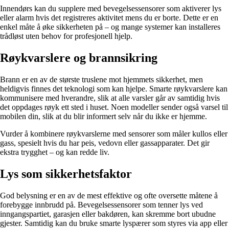
Innendørs kan du supplere med bevegelsessensorer som aktiverer lys
eller alarm hvis det registreres aktivitet mens du er borte. Dette er en
enkel måte å øke sikkerheten på – og mange systemer kan installeres
trådløst uten behov for profesjonell hjelp.
Røykvarslere og brannsikring
Brann er en av de største truslene mot hjemmets sikkerhet, men
heldigvis finnes det teknologi som kan hjelpe. Smarte røykvarslere kan
kommunisere med hverandre, slik at alle varsler går av samtidig hvis
det oppdages røyk ett sted i huset. Noen modeller sender også varsel til
mobilen din, slik at du blir informert selv når du ikke er hjemme.
Vurder å kombinere røykvarslerne med sensorer som måler kullos eller
gass, spesielt hvis du har peis, vedovn eller gassapparater. Det gir
ekstra trygghet – og kan redde liv.
Lys som sikkerhetsfaktor
God belysning er en av de mest effektive og ofte oversette måtene å
forebygge innbrudd på. Bevegelsessensorer som tenner lys ved
inngangspartiet, garasjen eller bakdøren, kan skremme bort ubudne
gjester. Samtidig kan du bruke smarte lyspærer som styres via app eller