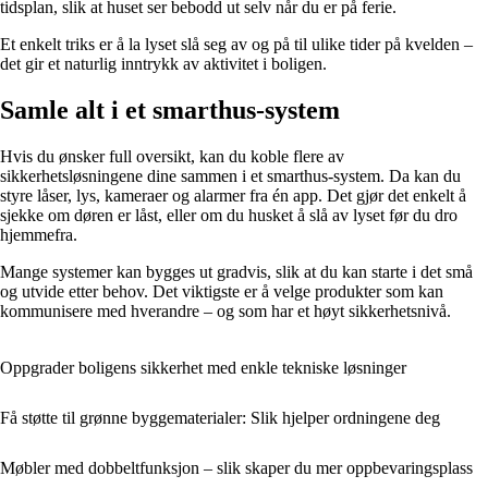
tidsplan, slik at huset ser bebodd ut selv når du er på ferie.
Et enkelt triks er å la lyset slå seg av og på til ulike tider på kvelden –
det gir et naturlig inntrykk av aktivitet i boligen.
Samle alt i et smarthus-system
Hvis du ønsker full oversikt, kan du koble flere av
sikkerhetsløsningene dine sammen i et smarthus-system. Da kan du
styre låser, lys, kameraer og alarmer fra én app. Det gjør det enkelt å
sjekke om døren er låst, eller om du husket å slå av lyset før du dro
hjemmefra.
Mange systemer kan bygges ut gradvis, slik at du kan starte i det små
og utvide etter behov. Det viktigste er å velge produkter som kan
kommunisere med hverandre – og som har et høyt sikkerhetsnivå.
Oppgrader boligens sikkerhet med enkle tekniske løsninger
Få støtte til grønne byggematerialer: Slik hjelper ordningene deg
Møbler med dobbeltfunksjon – slik skaper du mer oppbevaringsplass