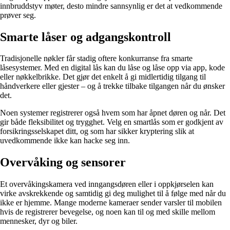
innbruddstyv møter, desto mindre sannsynlig er det at vedkommende
prøver seg.
Smarte låser og adgangskontroll
Tradisjonelle nøkler får stadig oftere konkurranse fra smarte
låsesystemer. Med en digital lås kan du låse og låse opp via app, kode
eller nøkkelbrikke. Det gjør det enkelt å gi midlertidig tilgang til
håndverkere eller gjester – og å trekke tilbake tilgangen når du ønsker
det.
Noen systemer registrerer også hvem som har åpnet døren og når. Det
gir både fleksibilitet og trygghet. Velg en smartlås som er godkjent av
forsikringsselskapet ditt, og som har sikker kryptering slik at
uvedkommende ikke kan hacke seg inn.
Overvåking og sensorer
Et overvåkingskamera ved inngangsdøren eller i oppkjørselen kan
virke avskrekkende og samtidig gi deg mulighet til å følge med når du
ikke er hjemme. Mange moderne kameraer sender varsler til mobilen
hvis de registrerer bevegelse, og noen kan til og med skille mellom
mennesker, dyr og biler.