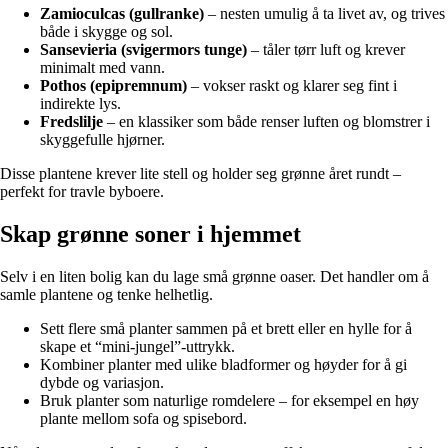
Zamioculcas (gullranke)
– nesten umulig å ta livet av, og trives
både i skygge og sol.
Sansevieria (svigermors tunge)
– tåler tørr luft og krever
minimalt med vann.
Pothos (epipremnum)
– vokser raskt og klarer seg fint i
indirekte lys.
Fredslilje
– en klassiker som både renser luften og blomstrer i
skyggefulle hjørner.
Disse plantene krever lite stell og holder seg grønne året rundt –
perfekt for travle byboere.
Skap grønne soner i hjemmet
Selv i en liten bolig kan du lage små grønne oaser. Det handler om å
samle plantene og tenke helhetlig.
Sett flere små planter sammen på et brett eller en hylle for å
skape et “mini-jungel”-uttrykk.
Kombiner planter med ulike bladformer og høyder for å gi
dybde og variasjon.
Bruk planter som naturlige romdelere – for eksempel en høy
plante mellom sofa og spisebord.