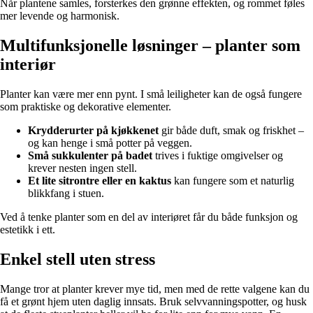
Når plantene samles, forsterkes den grønne effekten, og rommet føles
mer levende og harmonisk.
Multifunksjonelle løsninger – planter som
interiør
Planter kan være mer enn pynt. I små leiligheter kan de også fungere
som praktiske og dekorative elementer.
Krydderurter på kjøkkenet
gir både duft, smak og friskhet –
og kan henge i små potter på veggen.
Små sukkulenter på badet
trives i fuktige omgivelser og
krever nesten ingen stell.
Et lite sitrontre eller en kaktus
kan fungere som et naturlig
blikkfang i stuen.
Ved å tenke planter som en del av interiøret får du både funksjon og
estetikk i ett.
Enkel stell uten stress
Mange tror at planter krever mye tid, men med de rette valgene kan du
få et grønt hjem uten daglig innsats. Bruk selvvanningspotter, og husk