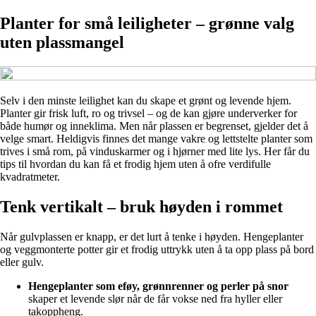
Planter for små leiligheter – grønne valg
uten plassmangel
Selv i den minste leilighet kan du skape et grønt og levende hjem.
Planter gir frisk luft, ro og trivsel – og de kan gjøre underverker for
både humør og inneklima. Men når plassen er begrenset, gjelder det å
velge smart. Heldigvis finnes det mange vakre og lettstelte planter som
trives i små rom, på vinduskarmer og i hjørner med lite lys. Her får du
tips til hvordan du kan få et frodig hjem uten å ofre verdifulle
kvadratmeter.
Tenk vertikalt – bruk høyden i rommet
Når gulvplassen er knapp, er det lurt å tenke i høyden. Hengeplanter
og veggmonterte potter gir et frodig uttrykk uten å ta opp plass på bord
eller gulv.
Hengeplanter som eføy, grønnrenner og perler på snor
skaper et levende slør når de får vokse ned fra hyller eller
takoppheng.