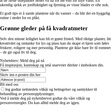
at de fleste stueplanter heller vil ha for lite enn for mye vann. En
ukentlig sjekk av jordfuktighet og fjerning av visne blader er ofte nok.
Et godt tips er å samle plantene når du vanner – da blir det en hyggelig
rutine i stedet for en plikt.
Grønne gleder på få kvadratmeter
Selv den minste leilighet kan bli et grønt fristed. Med riktige planter, litt
kreativitet og omtanke for lys og plass kan du skape et hjem som føles
friskere, roligere og mer personlig. Plantene gir ikke bare liv til rommet
– de gir også liv til deg.
Nyhetsbrev: Meld deg på nå
Få inspirasjon, kunnskap og små snarveier direkte i innboksen din.
Skriv inn e-posten din her
Bli med oss
Jeg godtar nettstedets vilkår og betingelser og samtykker til
behandling av personopplysninger.
Ved å melde deg på nyhetsbrevet godtar du våre vilkår og
personvernregler. Du kan alltid melde deg av igjen.