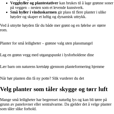
Vegghyller og plantestativer
kan brukes til å lage grønne soner
på veggen – nesten som et levende kunstverk.
Små hyller i vinduskarmen
gir plass til flere planter i ulike
høyder og skaper et luftig og dynamisk uttrykk.
Ved å utnytte høyden får du både mer grønt og en følelse av større
rom.
Planter for små leiligheter – grønne valg uten plassmangel
Lag en grønn vegg med utgangspunkt i lysforholdene dine
Lær barn om naturens kretsløp gjennom planteformering hjemme
Når bør planten din få ny potte? Slik vurderer du det
Velg planter som tåler skygge og tørr luft
Mange små leiligheter har begrenset naturlig lys og kan bli tørre på
grunn av panelovner eller sentralvarme. Da gjelder det å velge planter
som tåler slike forhold.