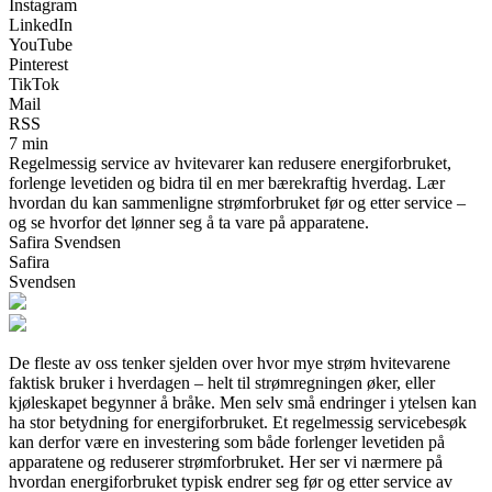
Instagram
LinkedIn
YouTube
Pinterest
TikTok
Mail
RSS
7 min
Regelmessig service av hvitevarer kan redusere energiforbruket,
forlenge levetiden og bidra til en mer bærekraftig hverdag. Lær
hvordan du kan sammenligne strømforbruket før og etter service –
og se hvorfor det lønner seg å ta vare på apparatene.
Safira Svendsen
Safira
Svendsen
De fleste av oss tenker sjelden over hvor mye strøm hvitevarene
faktisk bruker i hverdagen – helt til strømregningen øker, eller
kjøleskapet begynner å bråke. Men selv små endringer i ytelsen kan
ha stor betydning for energiforbruket. Et regelmessig servicebesøk
kan derfor være en investering som både forlenger levetiden på
apparatene og reduserer strømforbruket. Her ser vi nærmere på
hvordan energiforbruket typisk endrer seg før og etter service av