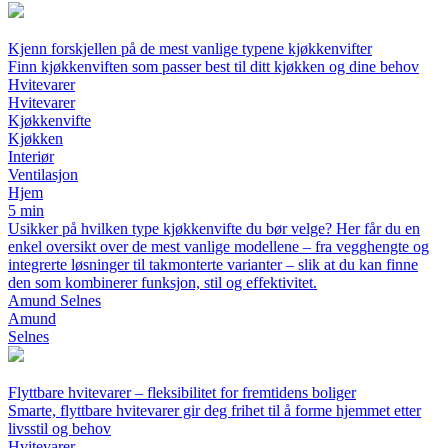
Kjenn forskjellen på de mest vanlige typene kjøkkenvifter
Finn kjøkkenviften som passer best til ditt kjøkken og dine behov
Hvitevarer
Hvitevarer
Kjøkkenvifte
Kjøkken
Interiør
Ventilasjon
Hjem
5 min
Usikker på hvilken type kjøkkenvifte du bør velge? Her får du en
enkel oversikt over de mest vanlige modellene – fra vegghengte og
integrerte løsninger til takmonterte varianter – slik at du kan finne
den som kombinerer funksjon, stil og effektivitet.
Amund Selnes
Amund
Selnes
Flyttbare hvitevarer – fleksibilitet for fremtidens boliger
Smarte, flyttbare hvitevarer gir deg frihet til å forme hjemmet etter
livsstil og behov
Hvitevarer