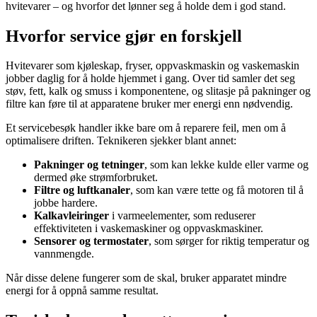
hvitevarer – og hvorfor det lønner seg å holde dem i god stand.
Hvorfor service gjør en forskjell
Hvitevarer som kjøleskap, fryser, oppvaskmaskin og vaskemaskin
jobber daglig for å holde hjemmet i gang. Over tid samler det seg
støv, fett, kalk og smuss i komponentene, og slitasje på pakninger og
filtre kan føre til at apparatene bruker mer energi enn nødvendig.
Et servicebesøk handler ikke bare om å reparere feil, men om å
optimalisere driften. Teknikeren sjekker blant annet:
Pakninger og tetninger
, som kan lekke kulde eller varme og
dermed øke strømforbruket.
Filtre og luftkanaler
, som kan være tette og få motoren til å
jobbe hardere.
Kalkavleiringer
i varmeelementer, som reduserer
effektiviteten i vaskemaskiner og oppvaskmaskiner.
Sensorer og termostater
, som sørger for riktig temperatur og
vannmengde.
Når disse delene fungerer som de skal, bruker apparatet mindre
energi for å oppnå samme resultat.