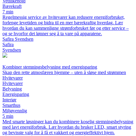
Vedlikehold
Bærekraft
7 min
Regelmessig service av hvitevarer kan redusere energiforbruket,
forlenge levetiden og bidra til en mer bærekraftig hverdag. Lær
hvordan du kan sammenligne strømforbruket før og etter service –
og se hvorfor det lønner seg å ta vare på apparatene.
Safira Svendsen
Safira
Svendsen
Kombiner stemningsbelysning med energisparing
Skap den rette atmosfæren hjemme – uten å sløse med strømmen
Hvitevarer
Hvitevarer
Belysning
Energisparing
Interiør
Smarthus
Miljøvennlig
5 min
Med smarte løsninger kan du kombinere koselig stemningsbelysning
med lavt energiforbruk. Lær hvordan du bruker LED, smart styring
og bevisste valg for å få et vakkert og energieffektivt hjem.