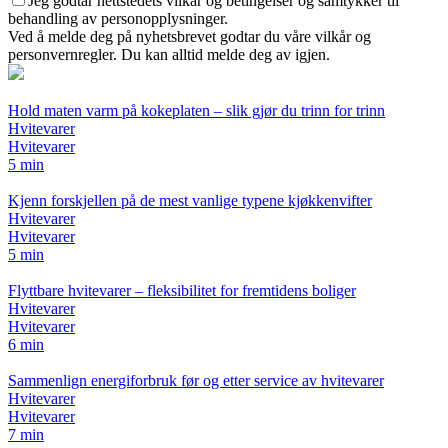
Jeg godtar nettstedets vilkår og betingelser og samtykker til
behandling av personopplysninger.
Ved å melde deg på nyhetsbrevet godtar du våre vilkår og
personvernregler. Du kan alltid melde deg av igjen.
Hold maten varm på kokeplaten – slik gjør du trinn for trinn
Hvitevarer
Hvitevarer
5 min
Kjenn forskjellen på de mest vanlige typene kjøkkenvifter
Hvitevarer
Hvitevarer
5 min
Flyttbare hvitevarer – fleksibilitet for fremtidens boliger
Hvitevarer
Hvitevarer
6 min
Sammenlign energiforbruk før og etter service av hvitevarer
Hvitevarer
Hvitevarer
7 min