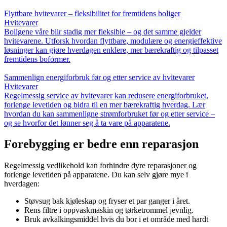
Flyttbare hvitevarer – fleksibilitet for fremtidens boliger
Hvitevarer
Boligene våre blir stadig mer fleksible – og det samme gjelder
hvitevarene. Utforsk hvordan flyttbare, modulære og energieffektive
løsninger kan gjøre hverdagen enklere, mer bærekraftig og tilpasset
fremtidens boformer.
Sammenlign energiforbruk før og etter service av hvitevarer
Hvitevarer
Regelmessig service av hvitevarer kan redusere energiforbruket,
forlenge levetiden og bidra til en mer bærekraftig hverdag. Lær
hvordan du kan sammenligne strømforbruket før og etter service –
og se hvorfor det lønner seg å ta vare på apparatene.
Forebygging er bedre enn reparasjon
Regelmessig vedlikehold kan forhindre dyre reparasjoner og
forlenge levetiden på apparatene. Du kan selv gjøre mye i
hverdagen:
Støvsug bak kjøleskap og fryser et par ganger i året.
Rens filtre i oppvaskmaskin og tørketrommel jevnlig.
Bruk avkalkingsmiddel hvis du bor i et område med hardt