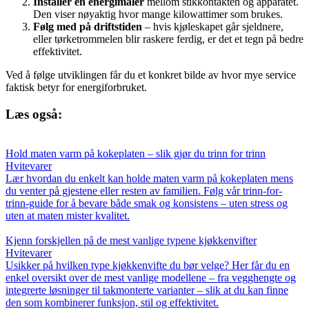
Installer en energimåler
mellom stikkontakten og apparatet.
Den viser nøyaktig hvor mange kilowattimer som brukes.
Følg med på driftstiden
– hvis kjøleskapet går sjeldnere,
eller tørketrommelen blir raskere ferdig, er det et tegn på bedre
effektivitet.
Ved å følge utviklingen får du et konkret bilde av hvor mye service
faktisk betyr for energiforbruket.
Læs også:
Hold maten varm på kokeplaten – slik gjør du trinn for trinn
Hvitevarer
Lær hvordan du enkelt kan holde maten varm på kokeplaten mens
du venter på gjestene eller resten av familien. Følg vår trinn-for-
trinn-guide for å bevare både smak og konsistens – uten stress og
uten at maten mister kvalitet.
Kjenn forskjellen på de mest vanlige typene kjøkkenvifter
Hvitevarer
Usikker på hvilken type kjøkkenvifte du bør velge? Her får du en
enkel oversikt over de mest vanlige modellene – fra vegghengte og
integrerte løsninger til takmonterte varianter – slik at du kan finne
den som kombinerer funksjon, stil og effektivitet.