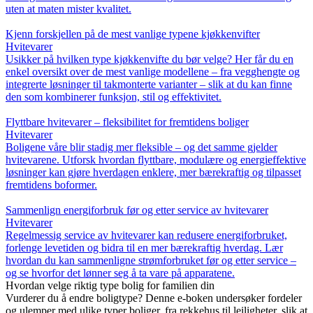
uten at maten mister kvalitet.
Kjenn forskjellen på de mest vanlige typene kjøkkenvifter
Hvitevarer
Usikker på hvilken type kjøkkenvifte du bør velge? Her får du en
enkel oversikt over de mest vanlige modellene – fra vegghengte og
integrerte løsninger til takmonterte varianter – slik at du kan finne
den som kombinerer funksjon, stil og effektivitet.
Flyttbare hvitevarer – fleksibilitet for fremtidens boliger
Hvitevarer
Boligene våre blir stadig mer fleksible – og det samme gjelder
hvitevarene. Utforsk hvordan flyttbare, modulære og energieffektive
løsninger kan gjøre hverdagen enklere, mer bærekraftig og tilpasset
fremtidens boformer.
Sammenlign energiforbruk før og etter service av hvitevarer
Hvitevarer
Regelmessig service av hvitevarer kan redusere energiforbruket,
forlenge levetiden og bidra til en mer bærekraftig hverdag. Lær
hvordan du kan sammenligne strømforbruket før og etter service –
og se hvorfor det lønner seg å ta vare på apparatene.
Hvordan velge riktig type bolig for familien din
Vurderer du å endre boligtype? Denne e-boken undersøker fordeler
og ulemper med ulike typer boliger, fra rekkehus til leiligheter, slik at