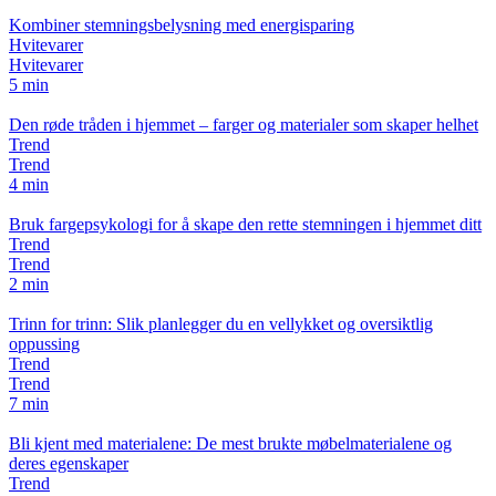
Kombiner stemningsbelysning med energisparing
Hvitevarer
Hvitevarer
5 min
Den røde tråden i hjemmet – farger og materialer som skaper helhet
Trend
Trend
4 min
Bruk fargepsykologi for å skape den rette stemningen i hjemmet ditt
Trend
Trend
2 min
Trinn for trinn: Slik planlegger du en vellykket og oversiktlig
oppussing
Trend
Trend
7 min
Bli kjent med materialene: De mest brukte møbelmaterialene og
deres egenskaper
Trend