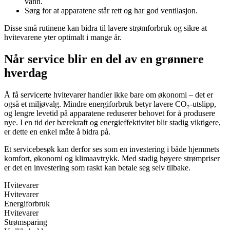
vann.
Sørg for at apparatene står rett og har god ventilasjon.
Disse små rutinene kan bidra til lavere strømforbruk og sikre at
hvitevarene yter optimalt i mange år.
Når service blir en del av en grønnere
hverdag
Å få servicerte hvitevarer handler ikke bare om økonomi – det er
også et miljøvalg. Mindre energiforbruk betyr lavere CO₂-utslipp,
og lengre levetid på apparatene reduserer behovet for å produsere
nye. I en tid der bærekraft og energieffektivitet blir stadig viktigere,
er dette en enkel måte å bidra på.
Et servicebesøk kan derfor ses som en investering i både hjemmets
komfort, økonomi og klimaavtrykk. Med stadig høyere strømpriser
er det en investering som raskt kan betale seg selv tilbake.
Hvitevarer
Hvitevarer
Energiforbruk
Hvitevarer
Strømsparing