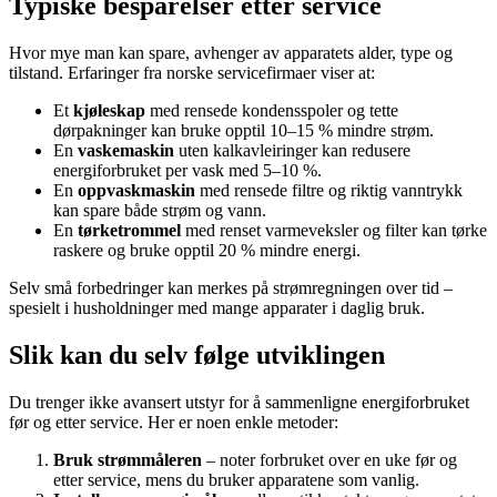
Typiske besparelser etter service
Hvor mye man kan spare, avhenger av apparatets alder, type og
tilstand. Erfaringer fra norske servicefirmaer viser at:
Et
kjøleskap
med rensede kondensspoler og tette
dørpakninger kan bruke opptil 10–15 % mindre strøm.
En
vaskemaskin
uten kalkavleiringer kan redusere
energiforbruket per vask med 5–10 %.
En
oppvaskmaskin
med rensede filtre og riktig vanntrykk
kan spare både strøm og vann.
En
tørketrommel
med renset varmeveksler og filter kan tørke
raskere og bruke opptil 20 % mindre energi.
Selv små forbedringer kan merkes på strømregningen over tid –
spesielt i husholdninger med mange apparater i daglig bruk.
Slik kan du selv følge utviklingen
Du trenger ikke avansert utstyr for å sammenligne energiforbruket
før og etter service. Her er noen enkle metoder:
Bruk strømmåleren
– noter forbruket over en uke før og
etter service, mens du bruker apparatene som vanlig.