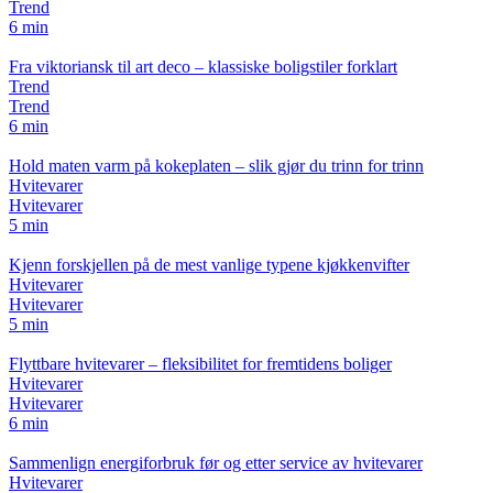
Trend
6 min
Fra viktoriansk til art deco – klassiske boligstiler forklart
Trend
Trend
6 min
Hold maten varm på kokeplaten – slik gjør du trinn for trinn
Hvitevarer
Hvitevarer
5 min
Kjenn forskjellen på de mest vanlige typene kjøkkenvifter
Hvitevarer
Hvitevarer
5 min
Flyttbare hvitevarer – fleksibilitet for fremtidens boliger
Hvitevarer
Hvitevarer
6 min
Sammenlign energiforbruk før og etter service av hvitevarer
Hvitevarer