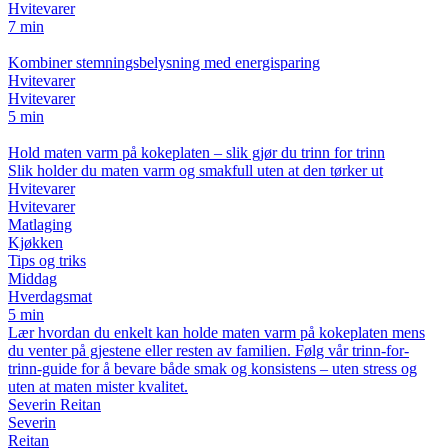
Hvitevarer
7 min
Kombiner stemningsbelysning med energisparing
Hvitevarer
Hvitevarer
5 min
Hold maten varm på kokeplaten – slik gjør du trinn for trinn
Slik holder du maten varm og smakfull uten at den tørker ut
Hvitevarer
Hvitevarer
Matlaging
Kjøkken
Tips og triks
Middag
Hverdagsmat
5 min
Lær hvordan du enkelt kan holde maten varm på kokeplaten mens
du venter på gjestene eller resten av familien. Følg vår trinn-for-
trinn-guide for å bevare både smak og konsistens – uten stress og
uten at maten mister kvalitet.
Severin Reitan
Severin
Reitan