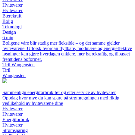
Hvitevarer
Hvitevarer
Bærekraft
Bolig
Teknologi
Design
6 min
Boligene våre blir stadig mer fleksible – og det samme gjelder
hvitevarene. Utforsk hvordan flyttbare, modulære og energieffektive
løsninger kan gjøre hverdagen enklere, mer bærekraftig og tilpasset
fremtidens boformer.
Tiril Wangensten
Tiril
Wangensten
Sammenlign energiforbruk før og etter service av hvitevarer
Oppdag hvor mye du kan spare på strømregningen med riktig
vedlikehold av hvitevarene dine
Hvitevarer
Hvitevarer
Energiforbruk
Hvitevarer
Strømsparing