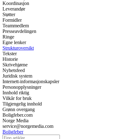
Koordinasjon
Leverandør
Støtter
Formidler
Teammedlem
Presseavdelingen
Ringe
Egne lenker
Strukturoversikt
Tekster
Historie
Skrivehjørne
Nyhetsfeed
Juridisk system
Internett-informasjonskapsler
Personopplysninger
Innhold riktig
Vilkår for bruk
Tilgjengelig innhold
Grønn overgang
Boligfeber.com
Norge Media
service@norgemedia.com
Boligfeber