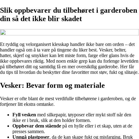
Slik oppbevarer du tilbehøret i garderoben
din så det ikke blir skadet
Et ryddig og velorganisert klesskap handler ikke bare om orden – det
handler også om å ta vare på tingene du liker best. Vesker, belter,
hatter, skjerf og smykker kan lett miste form, farge eller glans hvis de
ikke oppbevares riktig. Med noen enkle grep kan du forlenge levetiden
på tilbehøret ditt og samtidig få en mer oversiktlig garderobe. Her får
du tips til hvordan du beskytter dine favoritter mot støv, fukt og slitasje.
Vesker: Bevar form og materiale
Vesker er ofte blant de mest verdifulle tilbehørene i garderoben, og de
fortjener litt ekstra omtanke.
Fyll vesken
med silkepapir, tøyposer eller mykt stoff når den
ikke er i bruk, slik at den holder formen.
Oppbevar dem stående
på en hylle eller i et skap, uten at de
presses sammen.
Unngå plastposer
, da de kan skape fukt og misfarging. Bruk