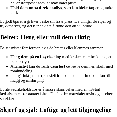
heller stoffposer som lar materialet puste.
Hold dem unna direkte sollys
, som kan bleke farger og tørke
ut skinn.
Et godt tips er å gi hver veske sin faste plass. Da unngår du riper og
trykkmerker, og det blir enklere å finne den du vil bruke.
Belter: Heng eller rull dem riktig
Belter mister fort formen hvis de brettes eller klemmes sammen.
Heng dem på en bøyeløsning
med kroker, eller bruk en egen
beltehenger.
Alternativt kan du
rulle dem løst
og legge dem i en skuff med
rominndeling.
Unngå fuktige rom, spesielt for skinnbelter – fukt kan føre til
mugg og misfarging.
Et lite vedlikeholdstips er å smøre skinnbelter med en nøytral
lærbalsam et par ganger i året. Det holder materialet mykt og hindrer
sprekker.
Skjerf og sjal: Luftige og lett tilgjengelige