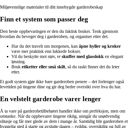
Miljøvennlige materialer til ditt innebygde garderobeskap
Finn et system som passer deg
Den beste oppbevaringen er den du faktisk bruker. Tenk gjennom
hvordan du beveger deg i garderoben, og organiser etter det.
Har du det travelt om morgenen, kan
åpne hyller og kroker
være mer praktisk enn lukkede bokser.
Vil du beskytte mot støv, er
skuffer med glasslokk
en elegant
løsning.
Bruk
etiketter eller små skilt
, så du raskt finner det du leter
etter.
Et godt system gjør ikke bare garderoben penere – det forlenger også
levetiden på tingene dine og gir deg bedre oversikt over hva du har.
En velstelt garderobe varer lenger
Å ta vare på garderobetilbehøret handler ikke om perfeksjon, men om
omtanke. Når du oppbevarer tingene riktig, unngår du unødvendig
slitasje og får mer glede av dem i mange år. Samtidig blir garderoben et
hyggelig sted å starte og avslutte dagen – ryddig, oversiktlig og full av