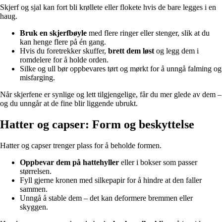
Skjerf og sjal kan fort bli krøllete eller flokete hvis de bare legges i en
haug.
Bruk en skjerfbøyle
med flere ringer eller stenger, slik at du
kan henge flere på én gang.
Hvis du foretrekker skuffer,
brett dem løst
og legg dem i
romdelere for å holde orden.
Silke og ull bør oppbevares tørt og mørkt for å unngå falming og
misfarging.
Når skjerfene er synlige og lett tilgjengelige, får du mer glede av dem –
og du unngår at de fine blir liggende ubrukt.
Hatter og capser: Form og beskyttelse
Hatter og capser trenger plass for å beholde formen.
Oppbevar dem på hattehyller
eller i bokser som passer
størrelsen.
Fyll gjerne kronen med silkepapir for å hindre at den faller
sammen.
Unngå å stable dem – det kan deformere bremmen eller
skyggen.