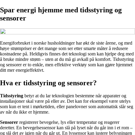
Spar energi hjemme med tidsstyring og
sensorer
Energiforbruket i norske husholdninger har økt de siste årene, og med
høye strømpriser er det mange som ser etter smarte måter å redusere
kostnadene på. Heldigvis finnes det teknologi som kan hjelpe deg med
å bruke mindre strøm – uten at du må gi avkall på komfort. Tidsstyring
og sensorer er to enkle, men effektive verktøy som kan gjøre hjemmet
ditt mer energieffektivt.
Hva er tidsstyring og sensorer?
Tidsstyring
betyr at du lar teknologien bestemme når apparater og
installasjoner skal være på eller av. Det kan for eksempel være utelys
som kun er tent i mørketiden, eller panelovner som automatisk slår seg
av når du ikke er hjemme.
Sensorer
registrerer bevegelse, lys eller temperatur og reagerer
deretter. En bevegelsessensor kan slå på lyset når du går inn i et rom –
og slå det av igjen når du går ut. En lyssensor kan justere belysningen