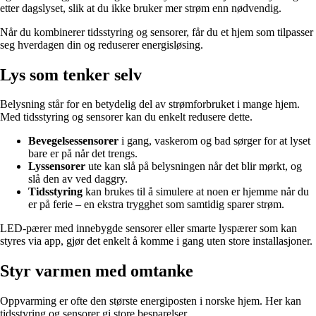
etter dagslyset, slik at du ikke bruker mer strøm enn nødvendig.
Når du kombinerer tidsstyring og sensorer, får du et hjem som tilpasser
seg hverdagen din og reduserer energisløsing.
Lys som tenker selv
Belysning står for en betydelig del av strømforbruket i mange hjem.
Med tidsstyring og sensorer kan du enkelt redusere dette.
Bevegelsessensorer
i gang, vaskerom og bad sørger for at lyset
bare er på når det trengs.
Lyssensorer
ute kan slå på belysningen når det blir mørkt, og
slå den av ved daggry.
Tidsstyring
kan brukes til å simulere at noen er hjemme når du
er på ferie – en ekstra trygghet som samtidig sparer strøm.
LED-pærer med innebygde sensorer eller smarte lyspærer som kan
styres via app, gjør det enkelt å komme i gang uten store installasjoner.
Styr varmen med omtanke
Oppvarming er ofte den største energiposten i norske hjem. Her kan
tidsstyring og sensorer gi store besparelser.