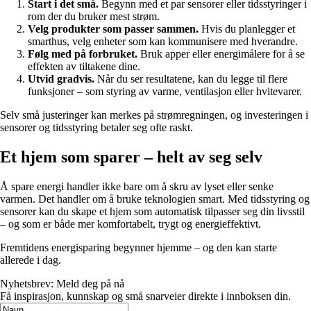
Start i det små.
Begynn med et par sensorer eller tidsstyringer i
rom der du bruker mest strøm.
Velg produkter som passer sammen.
Hvis du planlegger et
smarthus, velg enheter som kan kommunisere med hverandre.
Følg med på forbruket.
Bruk apper eller energimålere for å se
effekten av tiltakene dine.
Utvid gradvis.
Når du ser resultatene, kan du legge til flere
funksjoner – som styring av varme, ventilasjon eller hvitevarer.
Selv små justeringer kan merkes på strømregningen, og investeringen i
sensorer og tidsstyring betaler seg ofte raskt.
Et hjem som sparer – helt av seg selv
Å spare energi handler ikke bare om å skru av lyset eller senke
varmen. Det handler om å bruke teknologien smart. Med tidsstyring og
sensorer kan du skape et hjem som automatisk tilpasser seg din livsstil
– og som er både mer komfortabelt, trygt og energieffektivt.
Fremtidens energisparing begynner hjemme – og den kan starte
allerede i dag.
Nyhetsbrev: Meld deg på nå
Få inspirasjon, kunnskap og små snarveier direkte i innboksen din.