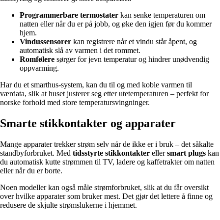
Programmerbare termostater
kan senke temperaturen om
natten eller når du er på jobb, og øke den igjen før du kommer
hjem.
Vindussensorer
kan registrere når et vindu står åpent, og
automatisk slå av varmen i det rommet.
Romfølere
sørger for jevn temperatur og hindrer unødvendig
oppvarming.
Har du et smarthus-system, kan du til og med koble varmen til
værdata, slik at huset justerer seg etter utetemperaturen – perfekt for
norske forhold med store temperatursvingninger.
Smarte stikkontakter og apparater
Mange apparater trekker strøm selv når de ikke er i bruk – det såkalte
standbyforbruket. Med
tidsstyrte stikkontakter
eller
smart plugs
kan
du automatisk kutte strømmen til TV, ladere og kaffetrakter om natten
eller når du er borte.
Noen modeller kan også måle strømforbruket, slik at du får oversikt
over hvilke apparater som bruker mest. Det gjør det lettere å finne og
redusere de skjulte strømslukerne i hjemmet.