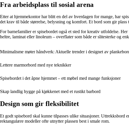
Fra arbeidsplass til sosial arena
Etter at hjemmekontor har blitt en del av hverdagen for mange, har spise
det krav til både størrelse, belysning og komfort. Et bord som gir plass t
For barnefamilier er spisebordet også et sted for kreativ utfoldelse. H
heltre, laminat eller linoleum – overflater som både er slitesterke og enk
Minimalisme møter håndverk: Aktuelle trender i designet av plankebor
Lettere marmorbord med nye teknikker
Spisebordet i det åpne hjemmet – ett møbel med mange funksjoner
Skap landlig hygge på kjøkkenet med et rustikt barbord
Design som gir fleksibilitet
Et godt spisebord skal kunne tilpasses ulike situasjoner. Uttrekksbord 
rektangulære modeller ofte utnytter plassen best i smale rom.