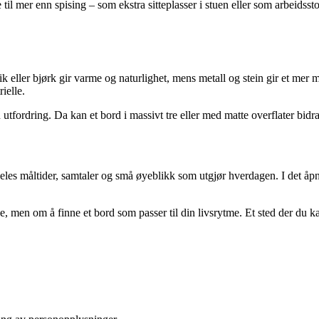
e til mer enn spising – som ekstra sitteplasser i stuen eller som arbeids
 eik eller bjørk gir varme og naturlighet, mens metall og stein gir et 
ielle.
tfordring. Da kan et bord i massivt tre eller med matte overflater bidr
 deles måltider, samtaler og små øyeblikk som utgjør hverdagen. I det 
e, men om å finne et bord som passer til din livsrytme. Et sted der du ka