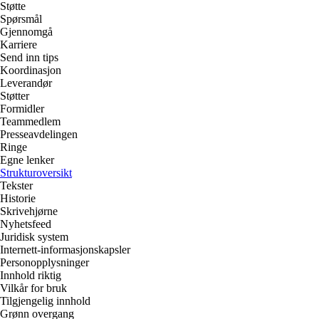
Støtte
Spørsmål
Gjennomgå
Karriere
Send inn tips
Koordinasjon
Leverandør
Støtter
Formidler
Teammedlem
Presseavdelingen
Ringe
Egne lenker
Strukturoversikt
Tekster
Historie
Skrivehjørne
Nyhetsfeed
Juridisk system
Internett-informasjonskapsler
Personopplysninger
Innhold riktig
Vilkår for bruk
Tilgjengelig innhold
Grønn overgang