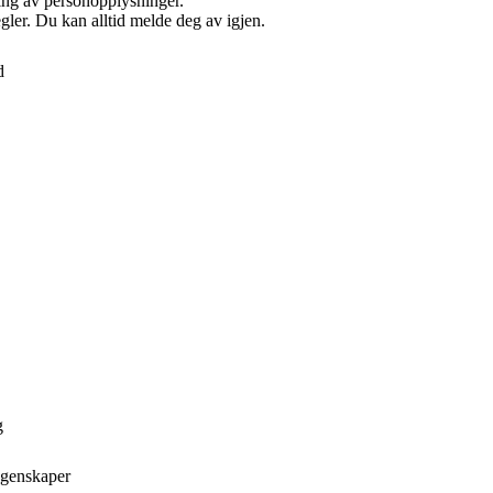
ling av personopplysninger.
ler. Du kan alltid melde deg av igjen.
d
g
egenskaper