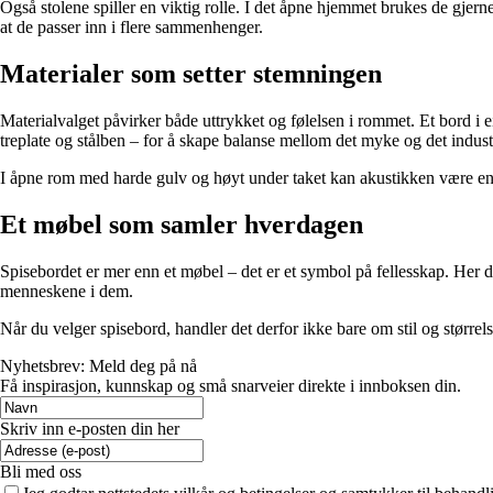
Også stolene spiller en viktig rolle. I det åpne hjemmet brukes de gjern
at de passer inn i flere sammenhenger.
Materialer som setter stemningen
Materialvalget påvirker både uttrykket og følelsen i rommet. Et bord i
treplate og stålben – for å skape balanse mellom det myke og det industr
I åpne rom med harde gulv og høyt under taket kan akustikken være en u
Et møbel som samler hverdagen
Spisebordet er mer enn et møbel – det er et symbol på fellesskap. Her
menneskene i dem.
Når du velger spisebord, handler det derfor ikke bare om stil og størrels
Nyhetsbrev: Meld deg på nå
Få inspirasjon, kunnskap og små snarveier direkte i innboksen din.
Skriv inn e-posten din her
Bli med oss