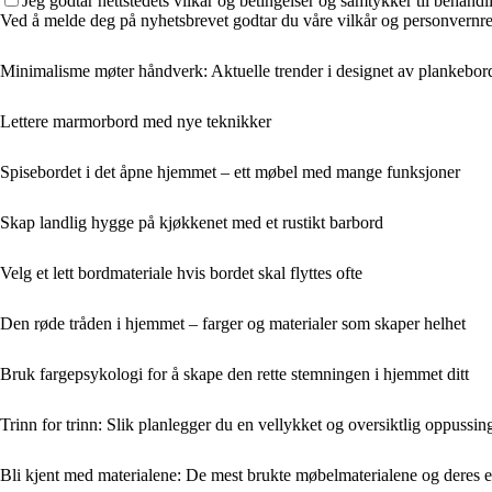
Jeg godtar nettstedets vilkår og betingelser og samtykker til behand
Ved å melde deg på nyhetsbrevet godtar du våre vilkår og personvernreg
Minimalisme møter håndverk: Aktuelle trender i designet av plankebor
Lettere marmorbord med nye teknikker
Spisebordet i det åpne hjemmet – ett møbel med mange funksjoner
Skap landlig hygge på kjøkkenet med et rustikt barbord
Velg et lett bordmateriale hvis bordet skal flyttes ofte
Den røde tråden i hjemmet – farger og materialer som skaper helhet
Bruk fargepsykologi for å skape den rette stemningen i hjemmet ditt
Trinn for trinn: Slik planlegger du en vellykket og oversiktlig oppussin
Bli kjent med materialene: De mest brukte møbelmaterialene og deres 