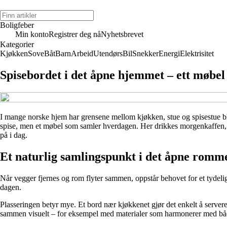
Boligfeber
Min konto
Registrer deg nå
Nyhetsbrevet
Kategorier
Kjøkken
Sove
Båt
Barn
Arbeid
Utendørs
Bil
Snekker
Energi
Elektrisitet
Spisebordet i det åpne hjemmet – ett møbe
I mange norske hjem har grensene mellom kjøkken, stue og spisestue blitt 
spise, men et møbel som samler hverdagen. Her drikkes morgenkaffen, bar
på i dag.
Et naturlig samlingspunkt i det åpne romm
Når vegger fjernes og rom flyter sammen, oppstår behovet for et tydeli
dagen.
Plasseringen betyr mye. Et bord nær kjøkkenet gjør det enkelt å serve
sammen visuelt – for eksempel med materialer som harmonerer med b