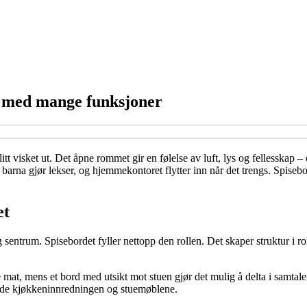
l med mange funksjoner
visket ut. Det åpne rommet gir en følelse av luft, lys og fellesskap – og
na gjør lekser, og hjemmekontoret flytter inn når det trengs. Spisebord
et
g sentrum. Spisebordet fyller nettopp den rollen. Det skaper struktur i
re mat, mens et bord med utsikt mot stuen gjør det mulig å delta i sa
åde kjøkkeninnredningen og stuemøblene.