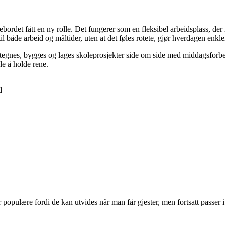
bordet fått en ny rolle. Det fungerer som en fleksibel arbeidsplass, der
il både arbeid og måltider, uten at det føles rotete, gjør hverdagen enkle
er tegnes, bygges og lages skoleprosjekter side om side med middagsforbe
le å holde rene.
d
er populære fordi de kan utvides når man får gjester, men fortsatt pass