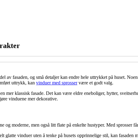
rakter
 del av fasaden, og små detaljer kan endre hele uttrykket på huset. Noen
omført uttrykk, kan
vinduer med sprosser
være et godt valg.
n mer klassisk fasade. Det kan være eldre eneboliger, hytter, sveitserhu
gjøre vinduene mer dekorative.
rene og moderne, men også litt flate på enkelte hustyper. Med sprosser få
elt glatte vinduer uten å tenke på husets opprinnelige stil, kan fasaden m