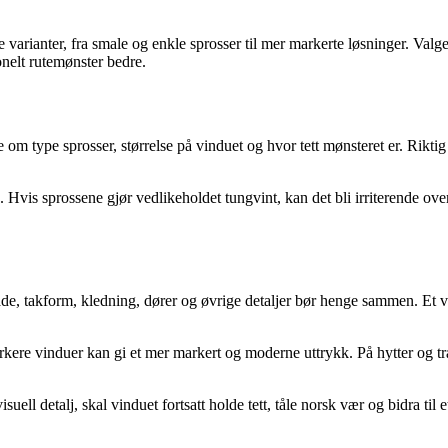
arianter, fra smale og enkle sprosser til mer markerte løsninger. Valget
jonelt rutemønster bedre.
ye om type sprosser, størrelse på vinduet og hvor tett mønsteret er. Rikt
vis sprossene gjør vedlikeholdet tungvint, kan det bli irriterende over 
de, takform, kledning, dører og øvrige detaljer bør henge sammen. Et v
mørkere vinduer kan gi et mer markert og moderne uttrykk. På hytter og t
ell detalj, skal vinduet fortsatt holde tett, tåle norsk vær og bidra til e