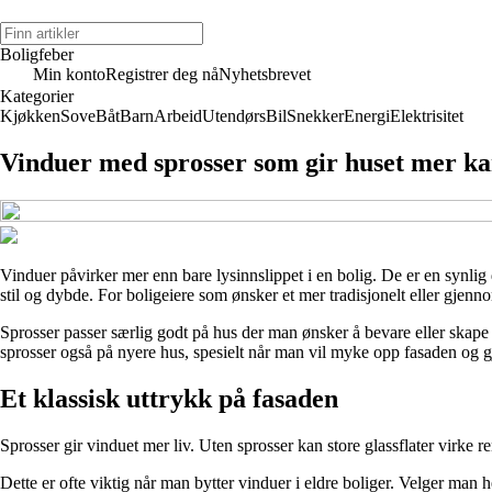
Boligfeber
Min konto
Registrer deg nå
Nyhetsbrevet
Kategorier
Kjøkken
Sove
Båt
Barn
Arbeid
Utendørs
Bil
Snekker
Energi
Elektrisitet
Vinduer med sprosser som gir huset mer ka
Vinduer påvirker mer enn bare lysinnslippet i en bolig. De er en synlig
stil og dybde. For boligeiere som ønsker et mer tradisjonelt eller gjenn
Sprosser passer særlig godt på hus der man ønsker å bevare eller skape e
sprosser også på nyere hus, spesielt når man vil myke opp fasaden og 
Et klassisk uttrykk på fasaden
Sprosser gir vinduet mer liv. Uten sprosser kan store glassflater virke 
Dette er ofte viktig når man bytter vinduer i eldre boliger. Velger man h