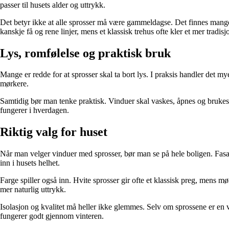
passer til husets alder og uttrykk.
Det betyr ikke at alle sprosser må være gammeldagse. Det finnes mange v
kanskje få og rene linjer, mens et klassisk trehus ofte kler et mer tradis
Lys, romfølelse og praktisk bruk
Mange er redde for at sprosser skal ta bort lys. I praksis handler det m
mørkere.
Samtidig bør man tenke praktisk. Vinduer skal vaskes, åpnes og brukes. H
fungerer i hverdagen.
Riktig valg for huset
Når man velger vinduer med sprosser, bør man se på hele boligen. Fasa
inn i husets helhet.
Farge spiller også inn. Hvite sprosser gir ofte et klassisk preg, mens 
mer naturlig uttrykk.
Isolasjon og kvalitet må heller ikke glemmes. Selv om sprossene er en visu
fungerer godt gjennom vinteren.