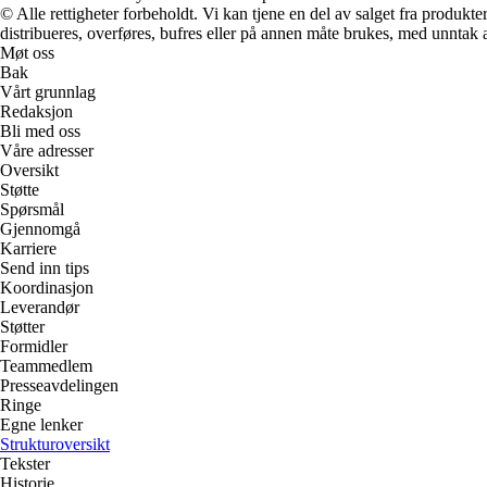
© Alle rettigheter forbeholdt. Vi kan tjene en del av salget fra produk
distribueres, overføres, bufres eller på annen måte brukes, med unntak av
Møt oss
Bak
Vårt grunnlag
Redaksjon
Bli med oss
Våre adresser
Oversikt
Støtte
Spørsmål
Gjennomgå
Karriere
Send inn tips
Koordinasjon
Leverandør
Støtter
Formidler
Teammedlem
Presseavdelingen
Ringe
Egne lenker
Strukturoversikt
Tekster
Historie