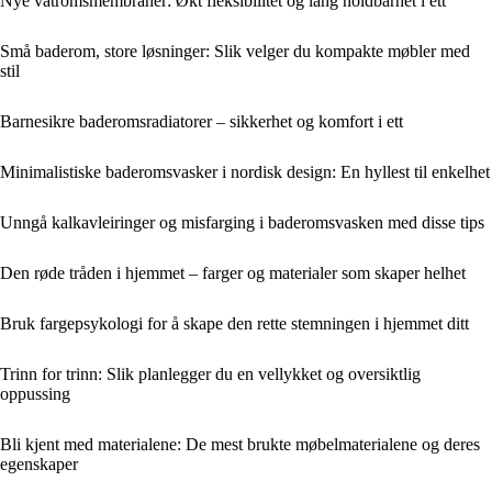
Nye våtromsmembraner: Økt fleksibilitet og lang holdbarhet i ett
Små baderom, store løsninger: Slik velger du kompakte møbler med
stil
Barnesikre baderomsradiatorer – sikkerhet og komfort i ett
Minimalistiske baderomsvasker i nordisk design: En hyllest til enkelhet
Unngå kalkavleiringer og misfarging i baderomsvasken med disse tips
Den røde tråden i hjemmet – farger og materialer som skaper helhet
Bruk fargepsykologi for å skape den rette stemningen i hjemmet ditt
Trinn for trinn: Slik planlegger du en vellykket og oversiktlig
oppussing
Bli kjent med materialene: De mest brukte møbelmaterialene og deres
egenskaper