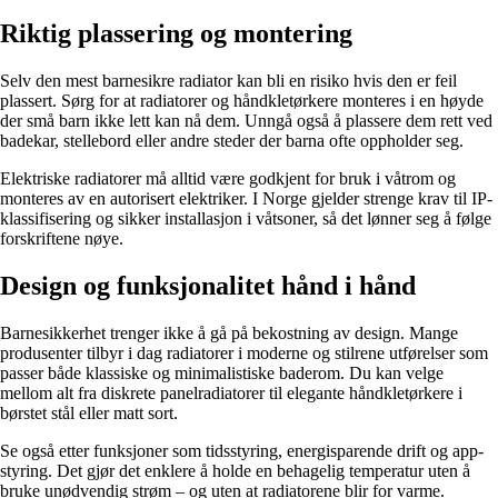
Riktig plassering og montering
Selv den mest barnesikre radiator kan bli en risiko hvis den er feil
plassert. Sørg for at radiatorer og håndkletørkere monteres i en høyde
der små barn ikke lett kan nå dem. Unngå også å plassere dem rett ved
badekar, stellebord eller andre steder der barna ofte oppholder seg.
Elektriske radiatorer må alltid være godkjent for bruk i våtrom og
monteres av en autorisert elektriker. I Norge gjelder strenge krav til IP-
klassifisering og sikker installasjon i våtsoner, så det lønner seg å følge
forskriftene nøye.
Design og funksjonalitet hånd i hånd
Barnesikkerhet trenger ikke å gå på bekostning av design. Mange
produsenter tilbyr i dag radiatorer i moderne og stilrene utførelser som
passer både klassiske og minimalistiske baderom. Du kan velge
mellom alt fra diskrete panelradiatorer til elegante håndkletørkere i
børstet stål eller matt sort.
Se også etter funksjoner som tidsstyring, energisparende drift og app-
styring. Det gjør det enklere å holde en behagelig temperatur uten å
bruke unødvendig strøm – og uten at radiatorene blir for varme.