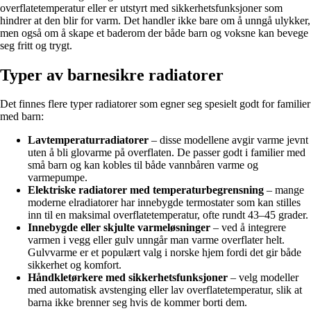
overflatetemperatur eller er utstyrt med sikkerhetsfunksjoner som
hindrer at den blir for varm. Det handler ikke bare om å unngå ulykker,
men også om å skape et baderom der både barn og voksne kan bevege
seg fritt og trygt.
Typer av barnesikre radiatorer
Det finnes flere typer radiatorer som egner seg spesielt godt for familier
med barn:
Lavtemperaturradiatorer
– disse modellene avgir varme jevnt
uten å bli glovarme på overflaten. De passer godt i familier med
små barn og kan kobles til både vannbåren varme og
varmepumpe.
Elektriske radiatorer med temperaturbegrensning
– mange
moderne elradiatorer har innebygde termostater som kan stilles
inn til en maksimal overflatetemperatur, ofte rundt 43–45 grader.
Innebygde eller skjulte varmeløsninger
– ved å integrere
varmen i vegg eller gulv unngår man varme overflater helt.
Gulvvarme er et populært valg i norske hjem fordi det gir både
sikkerhet og komfort.
Håndkletørkere med sikkerhetsfunksjoner
– velg modeller
med automatisk avstenging eller lav overflatetemperatur, slik at
barna ikke brenner seg hvis de kommer borti dem.