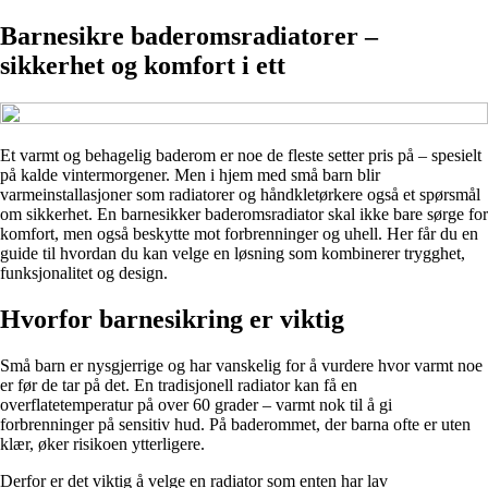
Barnesikre baderomsradiatorer –
sikkerhet og komfort i ett
Et varmt og behagelig baderom er noe de fleste setter pris på – spesielt
på kalde vintermorgener. Men i hjem med små barn blir
varmeinstallasjoner som radiatorer og håndkletørkere også et spørsmål
om sikkerhet. En barnesikker baderomsradiator skal ikke bare sørge for
komfort, men også beskytte mot forbrenninger og uhell. Her får du en
guide til hvordan du kan velge en løsning som kombinerer trygghet,
funksjonalitet og design.
Hvorfor barnesikring er viktig
Små barn er nysgjerrige og har vanskelig for å vurdere hvor varmt noe
er før de tar på det. En tradisjonell radiator kan få en
overflatetemperatur på over 60 grader – varmt nok til å gi
forbrenninger på sensitiv hud. På baderommet, der barna ofte er uten
klær, øker risikoen ytterligere.
Derfor er det viktig å velge en radiator som enten har lav