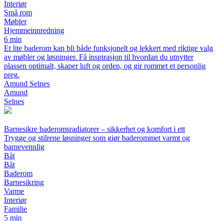
Interiør
Små rom
Møbler
Hjemmeinnredning
6 min
Et lite baderom kan bli både funksjonelt og lekkert med riktige valg
av møbler og løsninger. Få inspirasjon til hvordan du utnytter
plassen optimalt, skaper luft og orden, og gir rommet et personlig
preg.
Amund Selnes
Amund
Selnes
Barnesikre baderomsradiatorer – sikkerhet og komfort i ett
Trygge og stilrene løsninger som gjør baderommet varmt og
barnevennlig
Båt
Båt
Baderom
Barnesikring
Varme
Interiør
Familie
5 min