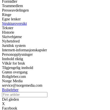
Formidler
Teammedlem
Presseavdelingen
Ringe
Egne lenker
Strukturoversikt
Tekster
Historie
Skrivehjørne
Nyhetsfeed
Juridisk system
Internett-informasjonskapsler
Personopplysninger
Innhold riktig
Vilkår for bruk
Tilgjengelig innhold
Grønn overgang
Boligfeber.com
Norge Media
service@norgemedia.com
Boligfeber
Del gleden
X
Facebook