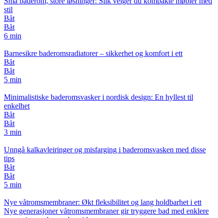
Små baderom, store løsninger: Slik velger du kompakte møbler med
stil
Båt
Båt
6 min
Barnesikre baderomsradiatorer – sikkerhet og komfort i ett
Båt
Båt
5 min
Minimalistiske baderomsvasker i nordisk design: En hyllest til
enkelhet
Båt
Båt
3 min
Unngå kalkavleiringer og misfarging i baderomsvasken med disse
tips
Båt
Båt
5 min
Nye våtromsmembraner: Økt fleksibilitet og lang holdbarhet i ett
Nye generasjoner våtromsmembraner gir tryggere bad med enklere