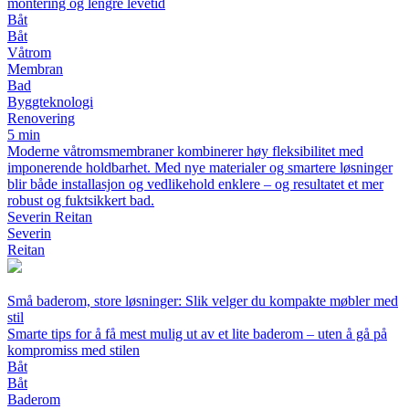
montering og lengre levetid
Båt
Båt
Våtrom
Membran
Bad
Byggteknologi
Renovering
5 min
Moderne våtromsmembraner kombinerer høy fleksibilitet med
imponerende holdbarhet. Med nye materialer og smartere løsninger
blir både installasjon og vedlikehold enklere – og resultatet et mer
robust og fuktsikkert bad.
Severin Reitan
Severin
Reitan
Små baderom, store løsninger: Slik velger du kompakte møbler med
stil
Smarte tips for å få mest mulig ut av et lite baderom – uten å gå på
kompromiss med stilen
Båt
Båt
Baderom