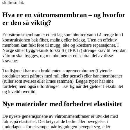
sluttresultat.
Hva er en våtromsmembran – og hvorfor
er den så viktig?
En våtromsmembran er et tett lag som hindrer vann i å trenge inn i
konstruksjonen bak fliser, maling eller belegg. Uten en effektiv
membran kan fukt føre til mugg, råte og kostbare reparasjoner. I
Norge stiller byggteknisk forskrift (TEK17) strenge krav til hvordan
våtrom skal bygges, og membranen er en sentral del av disse
kravene.
Tradisjonelt har man brukt enten smøremembraner (flytende
produkter som påføres med rull eller pensel) eller banemembraner
(ruller som sveises eller limes sammen). Begge typer har sine
fordeler, men også utfordringer – særlig når det gjelder fleksibilitet
og levetid over tid.
Nye materialer med forbedret elastisitet
De nyeste generasjonene av våtromsmembraner er utviklet med
fokus på elastisitet. Det betyr at de bedre tåler bevegelser i
underlaget – for eksempel når bygningen beveger seg, eller