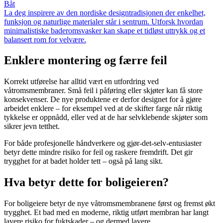
Båt
La deg inspirere av den nordiske designtradisjonen der enkelhet,
funksjon og naturlige materialer står i sentrum. Utforsk hvordan
minimalistiske baderomsvasker kan skape et tidløst uttrykk og et
balansert rom for velvære.
Enklere montering og færre feil
Korrekt utførelse har alltid vært en utfordring ved
våtromsmembraner. Små feil i påføring eller skjøter kan få store
konsekvenser. De nye produktene er derfor designet for å gjøre
arbeidet enklere – for eksempel ved at de skifter farge når riktig
tykkelse er oppnådd, eller ved at de har selvklebende skjøter som
sikrer jevn tetthet.
For både profesjonelle håndverkere og gjør-det-selv-entusiaster
betyr dette mindre risiko for feil og raskere fremdrift. Det gir
trygghet for at badet holder tett – også på lang sikt.
Hva betyr dette for boligeieren?
For boligeiere betyr de nye våtromsmembranene først og fremst økt
trygghet. Et bad med en moderne, riktig utført membran har langt
lavere risiko for fuktskader – og dermed lavere