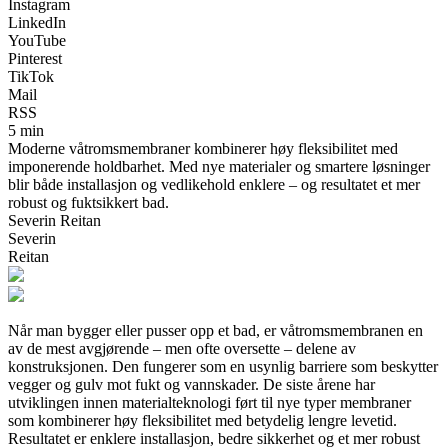
Instagram
LinkedIn
YouTube
Pinterest
TikTok
Mail
RSS
5 min
Moderne våtromsmembraner kombinerer høy fleksibilitet med
imponerende holdbarhet. Med nye materialer og smartere løsninger
blir både installasjon og vedlikehold enklere – og resultatet et mer
robust og fuktsikkert bad.
Severin Reitan
Severin
Reitan
Når man bygger eller pusser opp et bad, er våtromsmembranen en
av de mest avgjørende – men ofte oversette – delene av
konstruksjonen. Den fungerer som en usynlig barriere som beskytter
vegger og gulv mot fukt og vannskader. De siste årene har
utviklingen innen materialteknologi ført til nye typer membraner
som kombinerer høy fleksibilitet med betydelig lengre levetid.
Resultatet er enklere installasjon, bedre sikkerhet og et mer robust