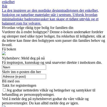
enkelhet
Båt
La deg inspirere av den nordiske designtradisjonen der enkelhet,
funksjon og naturlige materialer står i sentrum. Utforsk hvordan
minimalistiske baderomsvasker kan skape et tidløst uttrykk og et
balansert rom for velvære.
Hvordan velge riktig type bolig for familien din
Vurderer du å endre boligtype? Denne e-boken undersøker fordeler
og ulemper med ulike typer boliger, fra rekkehus til leiligheter, slik at
du lettere kan finne den boligtypen som passer din families behov og
livsstil.
Få boken
Nyhetsbrev: Meld deg på nå
Få inspirasjon, kunnskap og små snarveier direkte i innboksen din.
Skriv inn e-posten din her
Bli med oss
Takk for registreringen
Jeg godtar nettstedets vilkår og betingelser og samtykker til
behandling av personopplysninger.
Ved å melde deg på nyhetsbrevet godtar du våre vilkår og
personvernregler. Du kan alltid melde deg av igjen.