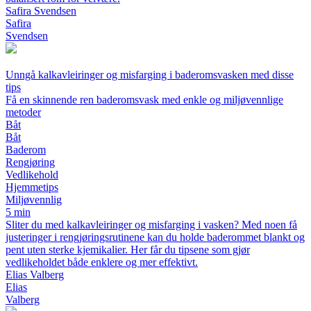
Safira Svendsen
Safira
Svendsen
Unngå kalkavleiringer og misfarging i baderomsvasken med disse
tips
Få en skinnende ren baderomsvask med enkle og miljøvennlige
metoder
Båt
Båt
Baderom
Rengjøring
Vedlikehold
Hjemmetips
Miljøvennlig
5 min
Sliter du med kalkavleiringer og misfarging i vasken? Med noen få
justeringer i rengjøringsrutinene kan du holde baderommet blankt og
pent uten sterke kjemikalier. Her får du tipsene som gjør
vedlikeholdet både enklere og mer effektivt.
Elias Valberg
Elias
Valberg