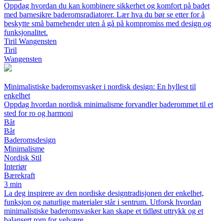
Oppdag hvordan du kan kombinere sikkerhet og komfort på badet
med barnesikre baderomsradiatorer. Lær hva du bør se etter for å
beskytte små barnehender uten å gå på kompromiss med design og
funksjonalitet.
Tiril Wangensten
Tiril
Wangensten
Minimalistiske baderomsvasker i nordisk design: En hyllest til
enkelhet
Oppdag hvordan nordisk minimalisme forvandler baderommet til et
sted for ro og harmoni
Båt
Båt
Baderomsdesign
Minimalisme
Nordisk Stil
Interiør
Bærekraft
3 min
La deg inspirere av den nordiske designtradisjonen der enkelhet,
funksjon og naturlige materialer står i sentrum. Utforsk hvordan
minimalistiske baderomsvasker kan skape et tidløst uttrykk og et
balansert rom for velvære.