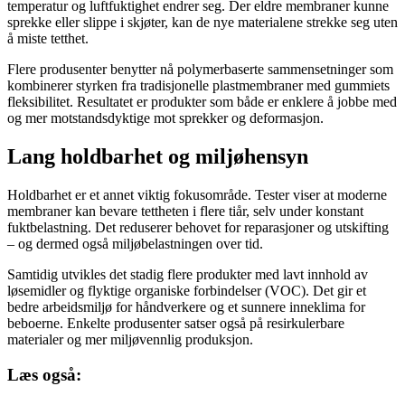
temperatur og luftfuktighet endrer seg. Der eldre membraner kunne
sprekke eller slippe i skjøter, kan de nye materialene strekke seg uten
å miste tetthet.
Flere produsenter benytter nå polymerbaserte sammensetninger som
kombinerer styrken fra tradisjonelle plastmembraner med gummiets
fleksibilitet. Resultatet er produkter som både er enklere å jobbe med
og mer motstandsdyktige mot sprekker og deformasjon.
Lang holdbarhet og miljøhensyn
Holdbarhet er et annet viktig fokusområde. Tester viser at moderne
membraner kan bevare tettheten i flere tiår, selv under konstant
fuktbelastning. Det reduserer behovet for reparasjoner og utskifting
– og dermed også miljøbelastningen over tid.
Samtidig utvikles det stadig flere produkter med lavt innhold av
løsemidler og flyktige organiske forbindelser (VOC). Det gir et
bedre arbeidsmiljø for håndverkere og et sunnere inneklima for
beboerne. Enkelte produsenter satser også på resirkulerbare
materialer og mer miljøvennlig produksjon.
Læs også: