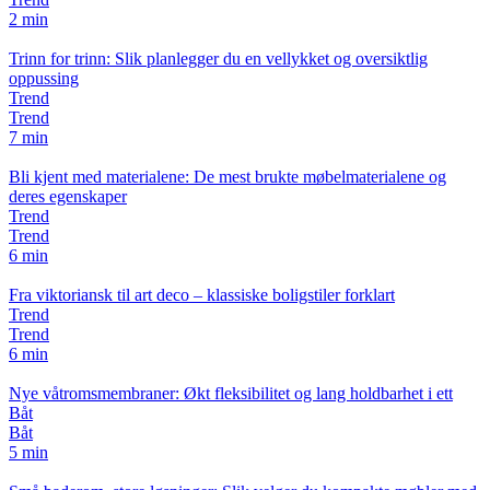
2 min
Trinn for trinn: Slik planlegger du en vellykket og oversiktlig
oppussing
Trend
Trend
7 min
Bli kjent med materialene: De mest brukte møbelmaterialene og
deres egenskaper
Trend
Trend
6 min
Fra viktoriansk til art deco – klassiske boligstiler forklart
Trend
Trend
6 min
Nye våtromsmembraner: Økt fleksibilitet og lang holdbarhet i ett
Båt
Båt
5 min