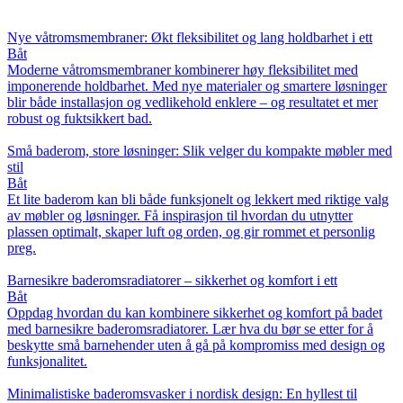
Nye våtromsmembraner: Økt fleksibilitet og lang holdbarhet i ett
Båt
Moderne våtromsmembraner kombinerer høy fleksibilitet med
imponerende holdbarhet. Med nye materialer og smartere løsninger
blir både installasjon og vedlikehold enklere – og resultatet et mer
robust og fuktsikkert bad.
Små baderom, store løsninger: Slik velger du kompakte møbler med
stil
Båt
Et lite baderom kan bli både funksjonelt og lekkert med riktige valg
av møbler og løsninger. Få inspirasjon til hvordan du utnytter
plassen optimalt, skaper luft og orden, og gir rommet et personlig
preg.
Barnesikre baderomsradiatorer – sikkerhet og komfort i ett
Båt
Oppdag hvordan du kan kombinere sikkerhet og komfort på badet
med barnesikre baderomsradiatorer. Lær hva du bør se etter for å
beskytte små barnehender uten å gå på kompromiss med design og
funksjonalitet.
Minimalistiske baderomsvasker i nordisk design: En hyllest til