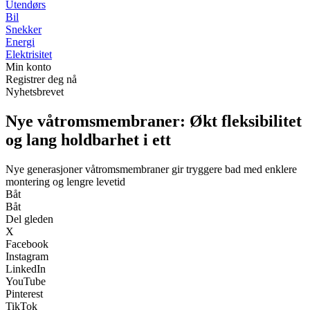
Utendørs
Bil
Snekker
Energi
Elektrisitet
Min konto
Registrer deg nå
Nyhetsbrevet
Nye våtromsmembraner: Økt fleksibilitet
og lang holdbarhet i ett
Nye generasjoner våtromsmembraner gir tryggere bad med enklere
montering og lengre levetid
Båt
Båt
Del gleden
X
Facebook
Instagram
LinkedIn
YouTube
Pinterest
TikTok