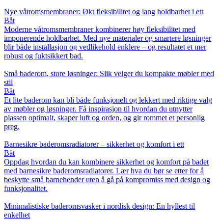
Nye våtromsmembraner: Økt fleksibilitet og lang holdbarhet i ett
Båt
Moderne våtromsmembraner kombinerer høy fleksibilitet med
imponerende holdbarhet. Med nye materialer og smartere løsninger
blir både installasjon og vedlikehold enklere – og resultatet et mer
robust og fuktsikkert bad.
Små baderom, store løsninger: Slik velger du kompakte møbler med
stil
Båt
Et lite baderom kan bli både funksjonelt og lekkert med riktige valg
av møbler og løsninger. Få inspirasjon til hvordan du utnytter
plassen optimalt, skaper luft og orden, og gir rommet et personlig
preg.
Barnesikre baderomsradiatorer – sikkerhet og komfort i ett
Båt
Oppdag hvordan du kan kombinere sikkerhet og komfort på badet
med barnesikre baderomsradiatorer. Lær hva du bør se etter for å
beskytte små barnehender uten å gå på kompromiss med design og
funksjonalitet.
Minimalistiske baderomsvasker i nordisk design: En hyllest til
enkelhet