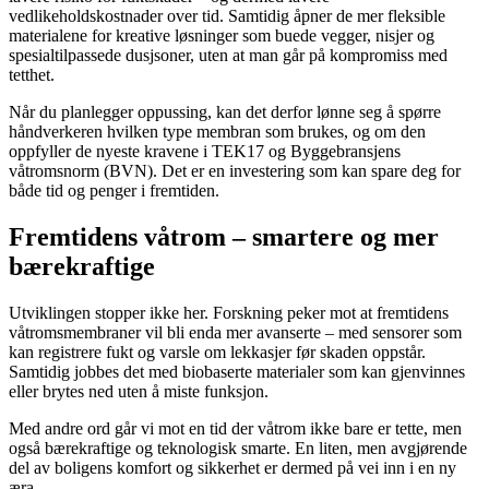
vedlikeholdskostnader over tid. Samtidig åpner de mer fleksible
materialene for kreative løsninger som buede vegger, nisjer og
spesialtilpassede dusjsoner, uten at man går på kompromiss med
tetthet.
Når du planlegger oppussing, kan det derfor lønne seg å spørre
håndverkeren hvilken type membran som brukes, og om den
oppfyller de nyeste kravene i TEK17 og Byggebransjens
våtromsnorm (BVN). Det er en investering som kan spare deg for
både tid og penger i fremtiden.
Fremtidens våtrom – smartere og mer
bærekraftige
Utviklingen stopper ikke her. Forskning peker mot at fremtidens
våtromsmembraner vil bli enda mer avanserte – med sensorer som
kan registrere fukt og varsle om lekkasjer før skaden oppstår.
Samtidig jobbes det med biobaserte materialer som kan gjenvinnes
eller brytes ned uten å miste funksjon.
Med andre ord går vi mot en tid der våtrom ikke bare er tette, men
også bærekraftige og teknologisk smarte. En liten, men avgjørende
del av boligens komfort og sikkerhet er dermed på vei inn i en ny
æra.