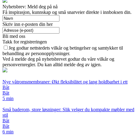
Nyhetsbrev: Meld deg på nå
Få inspirasjon, kunnskap og små snarveier direkte i innboksen din.
Skriv inn e-posten din her
Bli med oss
Takk for registreringen
Jeg godtar nettstedets vilkår og betingelser og samtykker til
behandling av personopplysninger.
Ved å melde deg på nyhetsbrevet godtar du våre vilkår og
personvernregler. Du kan alltid melde deg av igjen.
Nye våtromsmembraner: Økt fleksibilitet og lang holdbarhet i ett
Båt
Båt
5 min
Små baderom, store løsninger: Slik velger du kompakte møbler med
stil
Båt
Båt
6 min