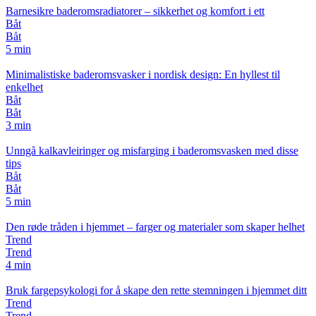
Barnesikre baderomsradiatorer – sikkerhet og komfort i ett
Båt
Båt
5 min
Minimalistiske baderomsvasker i nordisk design: En hyllest til
enkelhet
Båt
Båt
3 min
Unngå kalkavleiringer og misfarging i baderomsvasken med disse
tips
Båt
Båt
5 min
Den røde tråden i hjemmet – farger og materialer som skaper helhet
Trend
Trend
4 min
Bruk fargepsykologi for å skape den rette stemningen i hjemmet ditt
Trend
Trend