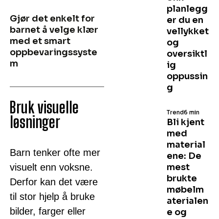
planlegg
Gjør det enkelt for
er du en
barnet å velge klær
vellykket
med et smart
og
oppbevaringssyste
oversiktl
m
ig
oppussin
g
Bruk visuelle
Trend
6 min
løsninger
Bli kjent
med
material
Barn tenker ofte mer
ene: De
visuelt enn voksne.
mest
brukte
Derfor kan det være
møbelm
til stor hjelp å bruke
aterialen
bilder, farger eller
e og