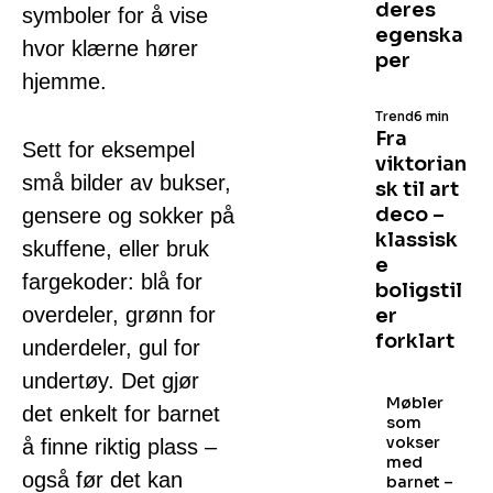
deres
symboler for å vise
egenska
hvor klærne hører
per
hjemme.
Trend
6 min
Fra
Sett for eksempel
viktorian
små bilder av bukser,
sk til art
deco –
gensere og sokker på
klassisk
skuffene, eller bruk
e
fargekoder: blå for
boligstil
overdeler, grønn for
er
forklart
underdeler, gul for
undertøy. Det gjør
Møbler
det enkelt for barnet
som
vokser
å finne riktig plass –
med
også før det kan
barnet –