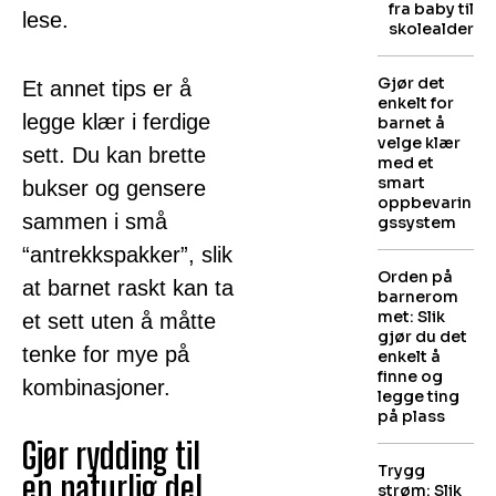
fra baby til
lese.
skolealder
Gjør det
Et annet tips er å
enkelt for
legge klær i ferdige
barnet å
velge klær
sett. Du kan brette
med et
smart
bukser og gensere
oppbevarin
sammen i små
gssystem
“antrekkspakker”, slik
Orden på
at barnet raskt kan ta
barnerom
met: Slik
et sett uten å måtte
gjør du det
tenke for mye på
enkelt å
finne og
kombinasjoner.
legge ting
på plass
Gjør rydding til
Trygg
en naturlig del
strøm: Slik