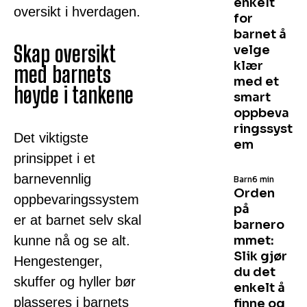
enkelt
oversikt i hverdagen.
for
barnet å
Skap oversikt
velge
klær
med barnets
med et
høyde i tankene
smart
oppbeva
ringssyst
Det viktigste
em
prinsippet i et
barnevennlig
Barn
6 min
Orden
oppbevaringssystem
på
er at barnet selv skal
barnero
kunne nå og se alt.
mmet:
Slik gjør
Hengestenger,
du det
skuffer og hyller bør
enkelt å
plasseres i barnets
finne og