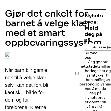
Gjør det enkelt for
Nyhets
barnet å velge klær
brev:
Meld
med et smart
deg på
oppbevaringssystem
nå
Bli med
oss
Jeg godtar
nettstedets vilkår
Når barn blir gamle
betingelser og
samtykker til
nok til å velge klær
behandling av
personopplysning
selv, kan det fort bli
Ved å melde
kaotisk – både for
deg på
nyhetsbrev
dem og for
et godtar du
våre vilkår
foreldrene. Klærne