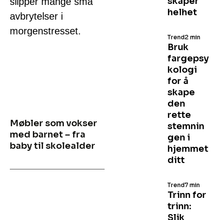
skaper
slipper mange små
helhet
avbrytelser i
morgenstresset.
Trend
2 min
Bruk
fargepsy
kologi
for å
skape
den
rette
Møbler som vokser
stemnin
med barnet – fra
gen i
baby til skolealder
hjemmet
ditt
Trend
7 min
Trinn for
trinn:
Slik