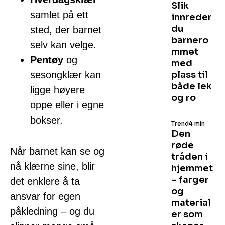
Slik
samlet på ett
innreder
du
sted, der barnet
barnero
selv kan velge.
mmet
Pentøy
og
med
sesongklær kan
plass til
både lek
ligge høyere
og ro
oppe eller i egne
bokser.
Trend
4 min
Den
røde
Når barnet kan se og
tråden i
nå klærne sine, blir
hjemmet
– farger
det enklere å ta
og
ansvar for egen
material
påkledning – og du
er som