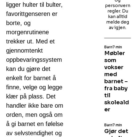
og
ligger hulter til bulter,
personvern
regler. Du
favorittgenseren er
kan alltid
melde deg
borte, og
av igjen.
morgenrutinene
trekker ut. Med et
Barn
7 min
gjennomtenkt
Møbler
oppbevaringssystem
som
vokser
kan du gjøre det
med
enkelt for barnet å
barnet –
finne, velge og legge
fra baby
til
klær på plass. Det
skoleald
handler ikke bare om
er
orden, men også om
å gi barnet en følelse
Barn
7 min
Gjør det
av selvstendighet og