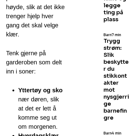
legge
høyde, slik at det ikke
ting på
trenger hjelp hver
plass
gang det skal velge
klær.
Barn
7 min
Trygg
strøm:
Tenk gjerne på
Slik
beskytte
garderoben som delt
r du
inn i soner:
stikkont
akter
mot
Yttertøy og sko
nysgjerri
nær døren, slik
ge
at det er lett å
barnefin
komme seg ut
gre
om morgenen.
Barn
4 min
Hverdagsklær