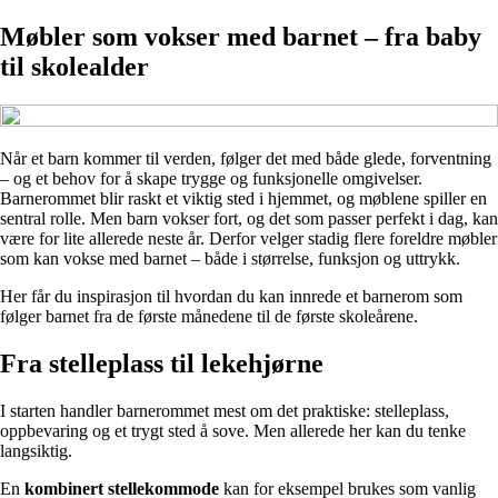
Møbler som vokser med barnet – fra baby
til skolealder
Når et barn kommer til verden, følger det med både glede, forventning
– og et behov for å skape trygge og funksjonelle omgivelser.
Barnerommet blir raskt et viktig sted i hjemmet, og møblene spiller en
sentral rolle. Men barn vokser fort, og det som passer perfekt i dag, kan
være for lite allerede neste år. Derfor velger stadig flere foreldre møbler
som kan vokse med barnet – både i størrelse, funksjon og uttrykk.
Her får du inspirasjon til hvordan du kan innrede et barnerom som
følger barnet fra de første månedene til de første skoleårene.
Fra stelleplass til lekehjørne
I starten handler barnerommet mest om det praktiske: stelleplass,
oppbevaring og et trygt sted å sove. Men allerede her kan du tenke
langsiktig.
En
kombinert stellekommode
kan for eksempel brukes som vanlig