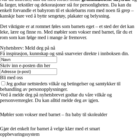
la farger, tekstiler og dekorasjoner stå for personligheten. Da kan du
enkelt forvandle et babyrom til et skolebarns rom med noen få grep –
kanskje bare ved å bytte sengetøy, plakater og belysning.
Det viktigste er at rommet føles som barnets eget – et sted der det kan
leke, lære og finne ro. Med møbler som vokser med barnet, får du et
rom som kan følge med i mange år fremover.
Nyhetsbrev: Meld deg på nå
Få inspirasjon, kunnskap og små snarveier direkte i innboksen din.
Skriv inn e-posten din her
Bli med oss
Jeg godtar nettstedets vilkår og betingelser og samtykker til
behandling av personopplysninger.
Ved å melde deg på nyhetsbrevet godtar du våre vilkår og
personvernregler. Du kan alltid melde deg av igjen.
Møbler som vokser med barnet – fra baby til skolealder
Gjør det enkelt for barnet å velge klær med et smart
oppbevaringssystem