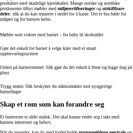
produkter med skadelige kjemikalier. Mange norske og nordiske
produsenter tilbyr møbler med
miljøsertifiseringer
og
utskiftbare
deler
, slik at du kan reparere i stedet for å kaste. Det er bra både for
miljøet og for barnets helse.
Møbler som vokser med barnet – fra baby til skolealder
Gjør det enkelt for barnet å velge klær med et smart
oppbevaringssystem
Orden på barnerommet: Slik gjør du det enkelt å finne og legge ting på
plass
Trygg strøm: Slik beskytter du stikkontakter mot nysgjerrige
barnefingre
Skap et rom som kan forandre seg
Et barnerom er aldri statisk. Det skal kunne endre seg i takt med
barnets interesser og behov.
Når du innreder, kan du med fordel holde
grunnmøblene nøytrale
og