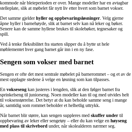
kommode når bleieperioden er over. Mange modeller har en avtagbar
stelleplate, slik at møbelet får nytt liv etter hvert som barnet vokser.
Det samme gjelder
hyller og oppbevaringsløsninger
. Velg gjerne
åpne hyller i barnehøyde, slik at barnet selv kan nå leker og bøker.
Senere kan de samme hyllene brukes til skolebøker, tegnesaker og
spill.
Ved å tenke fleksibilitet fra starten slipper du å bytte ut hele
møblementet hver gang barnet går inn i en ny fase.
Sengen som vokser med barnet
Sengen er ofte det mest sentrale møbelet på barnerommet – og et av de
mest opplagte stedene å velge en løsning som kan tilpasses.
En
vokseseng
kan justeres i lengden, slik at den følger barnet fra
sprinkelseng til juniorseng. Noen modeller kan til og med utvides helt
til voksenstørrelse. Det betyr at du kan beholde samme seng i mange
år, samtidig som rommet beholder et helhetlig uttrykk.
Når barnet blir større, kan sengen suppleres med
skuffer under
til
oppbevaring av leker eller sengetøy – eller du kan velge en
høyseng
med plass til skrivebord
under, når skolealderen nærmer seg.