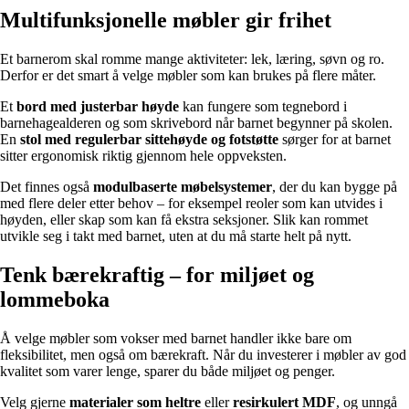
Multifunksjonelle møbler gir frihet
Et barnerom skal romme mange aktiviteter: lek, læring, søvn og ro.
Derfor er det smart å velge møbler som kan brukes på flere måter.
Et
bord med justerbar høyde
kan fungere som tegnebord i
barnehagealderen og som skrivebord når barnet begynner på skolen.
En
stol med regulerbar sittehøyde og fotstøtte
sørger for at barnet
sitter ergonomisk riktig gjennom hele oppveksten.
Det finnes også
modulbaserte møbelsystemer
, der du kan bygge på
med flere deler etter behov – for eksempel reoler som kan utvides i
høyden, eller skap som kan få ekstra seksjoner. Slik kan rommet
utvikle seg i takt med barnet, uten at du må starte helt på nytt.
Tenk bærekraftig – for miljøet og
lommeboka
Å velge møbler som vokser med barnet handler ikke bare om
fleksibilitet, men også om bærekraft. Når du investerer i møbler av god
kvalitet som varer lenge, sparer du både miljøet og penger.
Velg gjerne
materialer som heltre
eller
resirkulert MDF
, og unngå