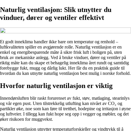
Naturlig ventilasjon: Slik utnytter du
vinduer, dører og ventiler effektivt
Et godt inneklima handler ikke bare om temperatur og renhold –
luftkvaliteten spiller en avgjørende rolle. Naturlig ventilasjon er en
enkel og energibesparende måte å sikre frisk luft i boligen på, uten
bruk av mekaniske anlegg. Ved å bruke vinduer, dører og ventiler på
riktig måte kan du skape et behagelig inneklima året rundt og samtidig
forebygge fukt, mugg og dårlig lukt. Her får du en praktisk guide til
hvordan du kan utnytte naturlig ventilasjon best mulig i norske forhold.
Hvorfor naturlig ventilasjon er viktig
Innendørsluften blir raskt forurenset av fukt, støv, matlaging, stearinlys
og vår egen pust. Uten tilstrekkelig utlufting kan nivået av CO₂ og
partikler øke, noe som kan føre til tretthet, hodepine og irritasjon i øyne
og luftveier. I tillegg kan fukt hope seg opp i vegger og møbler, og det
øker risikoen for muggvekst.
Naturlig ventilasjon utnytter temperaturforskjeller og vindtrykk til å