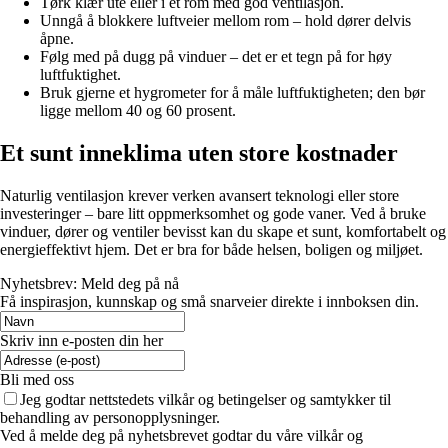
Tørk klær ute eller i et rom med god ventilasjon.
Unngå å blokkere luftveier mellom rom – hold dører delvis
åpne.
Følg med på dugg på vinduer – det er et tegn på for høy
luftfuktighet.
Bruk gjerne et hygrometer for å måle luftfuktigheten; den bør
ligge mellom 40 og 60 prosent.
Et sunt inneklima uten store kostnader
Naturlig ventilasjon krever verken avansert teknologi eller store
investeringer – bare litt oppmerksomhet og gode vaner. Ved å bruke
vinduer, dører og ventiler bevisst kan du skape et sunt, komfortabelt og
energieffektivt hjem. Det er bra for både helsen, boligen og miljøet.
Nyhetsbrev: Meld deg på nå
Få inspirasjon, kunnskap og små snarveier direkte i innboksen din.
Skriv inn e-posten din her
Bli med oss
Jeg godtar nettstedets vilkår og betingelser og samtykker til
behandling av personopplysninger.
Ved å melde deg på nyhetsbrevet godtar du våre vilkår og