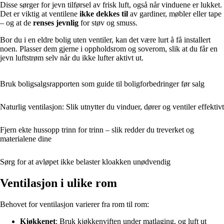
Disse sørger for jevn tilførsel av frisk luft, også når vinduene er lukket.
Det er viktig at ventilene
ikke dekkes til
av gardiner, møbler eller tape
– og at de
renses jevnlig
for støv og smuss.
Bor du i en eldre bolig uten ventiler, kan det være lurt å få installert
noen. Plasser dem gjerne i oppholdsrom og soverom, slik at du får en
jevn luftstrøm selv når du ikke lufter aktivt ut.
Bruk boligsalgsrapporten som guide til boligforbedringer før salg
Naturlig ventilasjon: Slik utnytter du vinduer, dører og ventiler effektivt
Fjern ekte hussopp trinn for trinn – slik redder du treverket og
materialene dine
Sørg for at avløpet ikke belaster kloakken unødvendig
Ventilasjon i ulike rom
Behovet for ventilasjon varierer fra rom til rom:
Kjøkkenet
: Bruk kjøkkenviften under matlaging, og luft ut