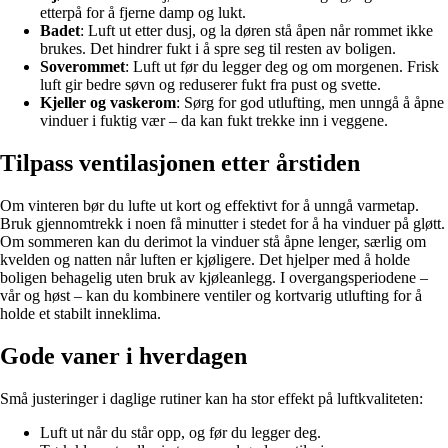
etterpå for å fjerne damp og lukt.
Badet
: Luft ut etter dusj, og la døren stå åpen når rommet ikke
brukes. Det hindrer fukt i å spre seg til resten av boligen.
Soverommet
: Luft ut før du legger deg og om morgenen. Frisk
luft gir bedre søvn og reduserer fukt fra pust og svette.
Kjeller og vaskerom
: Sørg for god utlufting, men unngå å åpne
vinduer i fuktig vær – da kan fukt trekke inn i veggene.
Tilpass ventilasjonen etter årstiden
Om vinteren bør du lufte ut kort og effektivt for å unngå varmetap.
Bruk gjennomtrekk i noen få minutter i stedet for å ha vinduer på gløtt.
Om sommeren kan du derimot la vinduer stå åpne lenger, særlig om
kvelden og natten når luften er kjøligere. Det hjelper med å holde
boligen behagelig uten bruk av kjøleanlegg. I overgangsperiodene –
vår og høst – kan du kombinere ventiler og kortvarig utlufting for å
holde et stabilt inneklima.
Gode vaner i hverdagen
Små justeringer i daglige rutiner kan ha stor effekt på luftkvaliteten:
Luft ut når du står opp, og før du legger deg.