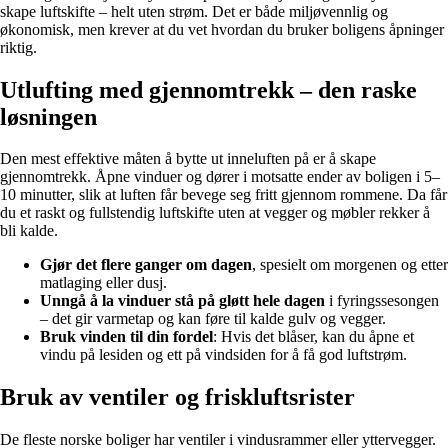
skape luftskifte – helt uten strøm. Det er både miljøvennlig og
økonomisk, men krever at du vet hvordan du bruker boligens åpninger
riktig.
Utlufting med gjennomtrekk – den raske
løsningen
Den mest effektive måten å bytte ut inneluften på er å skape
gjennomtrekk. Åpne vinduer og dører i motsatte ender av boligen i 5–
10 minutter, slik at luften får bevege seg fritt gjennom rommene. Da får
du et raskt og fullstendig luftskifte uten at vegger og møbler rekker å
bli kalde.
Gjør det flere ganger om dagen
, spesielt om morgenen og etter
matlaging eller dusj.
Unngå å la vinduer stå på gløtt hele dagen
i fyringssesongen
– det gir varmetap og kan føre til kalde gulv og vegger.
Bruk vinden til din fordel
: Hvis det blåser, kan du åpne et
vindu på lesiden og ett på vindsiden for å få god luftstrøm.
Bruk av ventiler og friskluftsrister
De fleste norske boliger har ventiler i vindusrammer eller yttervegger.