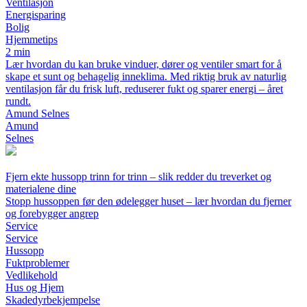
Ventilasjon
Energisparing
Bolig
Hjemmetips
2 min
Lær hvordan du kan bruke vinduer, dører og ventiler smart for å
skape et sunt og behagelig inneklima. Med riktig bruk av naturlig
ventilasjon får du frisk luft, reduserer fukt og sparer energi – året
rundt.
Amund Selnes
Amund
Selnes
Fjern ekte hussopp trinn for trinn – slik redder du treverket og
materialene dine
Stopp hussoppen før den ødelegger huset – lær hvordan du fjerner
og forebygger angrep
Service
Service
Hussopp
Fuktproblemer
Vedlikehold
Hus og Hjem
Skadedyrbekjempelse