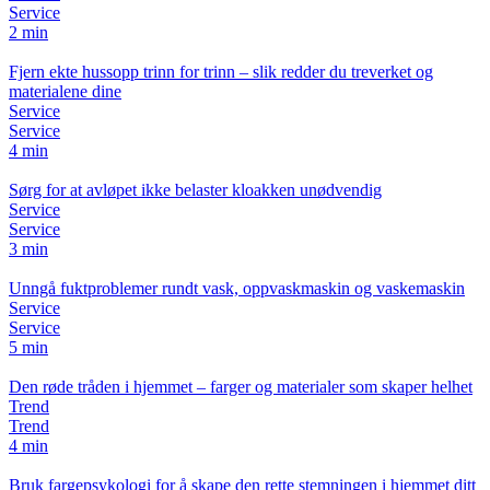
Service
2 min
Fjern ekte hussopp trinn for trinn – slik redder du treverket og
materialene dine
Service
Service
4 min
Sørg for at avløpet ikke belaster kloakken unødvendig
Service
Service
3 min
Unngå fuktproblemer rundt vask, oppvaskmaskin og vaskemaskin
Service
Service
5 min
Den røde tråden i hjemmet – farger og materialer som skaper helhet
Trend
Trend
4 min
Bruk fargepsykologi for å skape den rette stemningen i hjemmet ditt