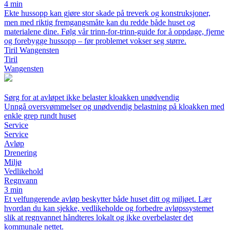
4 min
Ekte hussopp kan gjøre stor skade på treverk og konstruksjoner,
men med riktig fremgangsmåte kan du redde både huset og
materialene dine. Følg vår trinn-for-trinn-guide for å oppdage, fjerne
og forebygge hussopp – før problemet vokser seg større.
Tiril Wangensten
Tiril
Wangensten
Sørg for at avløpet ikke belaster kloakken unødvendig
Unngå oversvømmelser og unødvendig belastning på kloakken med
enkle grep rundt huset
Service
Service
Avløp
Drenering
Miljø
Vedlikehold
Regnvann
3 min
Et velfungerende avløp beskytter både huset ditt og miljøet. Lær
hvordan du kan sjekke, vedlikeholde og forbedre avløpssystemet
slik at regnvannet håndteres lokalt og ikke overbelaster det
kommunale nettet.