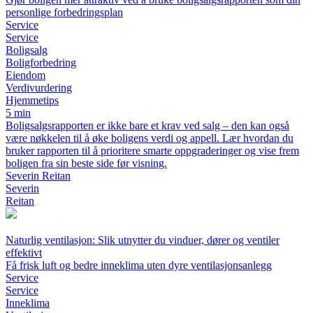
personlige forbedringsplan
Service
Service
Boligsalg
Boligforbedring
Eiendom
Verdivurdering
Hjemmetips
5 min
Boligsalgsrapporten er ikke bare et krav ved salg – den kan også
være nøkkelen til å øke boligens verdi og appell. Lær hvordan du
bruker rapporten til å prioritere smarte oppgraderinger og vise frem
boligen fra sin beste side før visning.
Severin Reitan
Severin
Reitan
Naturlig ventilasjon: Slik utnytter du vinduer, dører og ventiler
effektivt
Få frisk luft og bedre inneklima uten dyre ventilasjonsanlegg
Service
Service
Inneklima