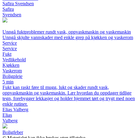
Safira Svendsen
Safira
Svendsen
Unngå fuktproblemer rundt vask, oppvaskmaskin og vaskemaskin
Unngå skjulte vannskader med enkle grep på kjøkken og vaskerom
Service
Service
Fukt
Vedlikehold
Kjøkken
Vaskerom
Boligpleie
5 min
Fukt kan raskt føre til mugg, lukt og skader rundt vask,
oppvaskmaskin og vaskemaskin. Lær hvordan du oppdager tidlige
tegn, forebygger lekkasjer og holder hjemmet tørt og trygt med noen
enkle rutiner.
Elias Valberg
Elias
Valberg
Boligfeber
© Materialet kan ikke brukes uten tillatelse.