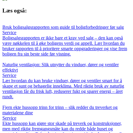
Læs også:
Bruk boligsalgsrapporten som guide til boligforbedringer før salg
Service
Boligsalgsrapporten er ikke bare et krav ved salg – den kan også
være nøkkelen til å øke boligens verdi og appell. Lær hvordan du
bruker rapporten til å prioritere smarte oppgraderinger og vise frem
boligen fra sin beste side før visning.
Naturlig ventilasjon: Slik utnytter du vinduer, dører og ventiler
effektivt
Service
Lær hvordan du kan bruke vinduer, dører og ventiler smart for å
skape et sunt og behagelig inneklima. Med riktig bruk av naturlig
ventilasjon får du frisk luft, reduserer fukt og sparer energi – året
rundt.
Fjern ekte hussopp trinn for trinn – slik redder du treverket og
materialene dine
Service
Ekte hussopp kan gjøre stor skade på treverk og konstruksjoner,
men med riktig fremgangsmåte kan du redde både huset og