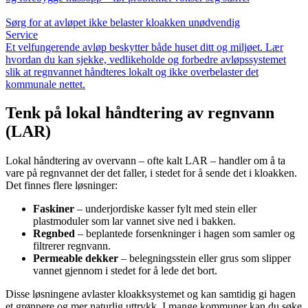
Sørg for at avløpet ikke belaster kloakken unødvendig
Service
Et velfungerende avløp beskytter både huset ditt og miljøet. Lær
hvordan du kan sjekke, vedlikeholde og forbedre avløpssystemet
slik at regnvannet håndteres lokalt og ikke overbelaster det
kommunale nettet.
Tenk på lokal håndtering av regnvann
(LAR)
Lokal håndtering av overvann – ofte kalt LAR – handler om å ta
vare på regnvannet der det faller, i stedet for å sende det i kloakken.
Det finnes flere løsninger:
Faskiner
– underjordiske kasser fylt med stein eller
plastmoduler som lar vannet sive ned i bakken.
Regnbed
– beplantede forsenkninger i hagen som samler og
filtrerer regnvann.
Permeable dekker
– belegningsstein eller grus som slipper
vannet gjennom i stedet for å lede det bort.
Disse løsningene avlaster kloakksystemet og kan samtidig gi hagen
et grønnere og mer naturlig uttrykk. I mange kommuner kan du søke