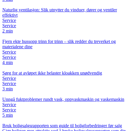
Naturlig ventilasjon: Slik utnytter du vinduer, dører og ventiler
effektivt
Service
Service
2 min
Fjern ekte hussopp trinn for trinn – slik redder du treverket og
materialene dine
Service
Service
4 min
Sørg for at avløpet ikke belaster kloakken unødvendig
Service
Service
3 min
Unngå fuktproblemer rundt vask, oppvaskmaskin og vaskemaskin
Service
Service
5 min
Bruk boligsalgsrapporten som guide til boligforbedringer før salg
Gjør boligen mer attraktiv ved å bruke boligsalgsrapporten som din