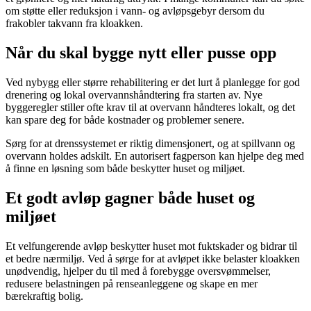
om støtte eller reduksjon i vann- og avløpsgebyr dersom du
frakobler takvann fra kloakken.
Når du skal bygge nytt eller pusse opp
Ved nybygg eller større rehabilitering er det lurt å planlegge for god
drenering og lokal overvannshåndtering fra starten av. Nye
byggeregler stiller ofte krav til at overvann håndteres lokalt, og det
kan spare deg for både kostnader og problemer senere.
Sørg for at drenssystemet er riktig dimensjonert, og at spillvann og
overvann holdes adskilt. En autorisert fagperson kan hjelpe deg med
å finne en løsning som både beskytter huset og miljøet.
Et godt avløp gagner både huset og
miljøet
Et velfungerende avløp beskytter huset mot fuktskader og bidrar til
et bedre nærmiljø. Ved å sørge for at avløpet ikke belaster kloakken
unødvendig, hjelper du til med å forebygge oversvømmelser,
redusere belastningen på renseanleggene og skape en mer
bærekraftig bolig.