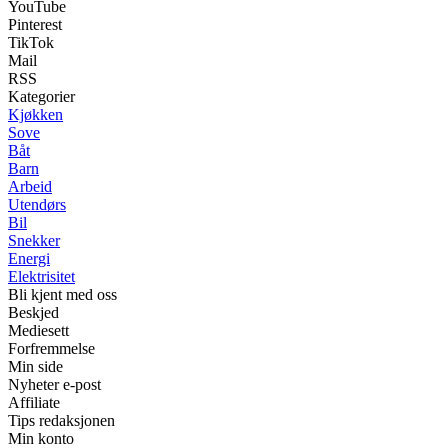
YouTube
Pinterest
TikTok
Mail
RSS
Kategorier
Kjøkken
Sove
Båt
Barn
Arbeid
Utendørs
Bil
Snekker
Energi
Elektrisitet
Bli kjent med oss
Beskjed
Mediesett
Forfremmelse
Min side
Nyheter e-post
Affiliate
Tips redaksjonen
Min konto