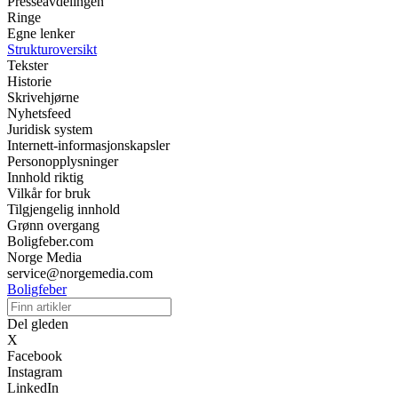
Presseavdelingen
Ringe
Egne lenker
Strukturoversikt
Tekster
Historie
Skrivehjørne
Nyhetsfeed
Juridisk system
Internett-informasjonskapsler
Personopplysninger
Innhold riktig
Vilkår for bruk
Tilgjengelig innhold
Grønn overgang
Boligfeber.com
Norge Media
service@norgemedia.com
Boligfeber
Del gleden
X
Facebook
Instagram
LinkedIn