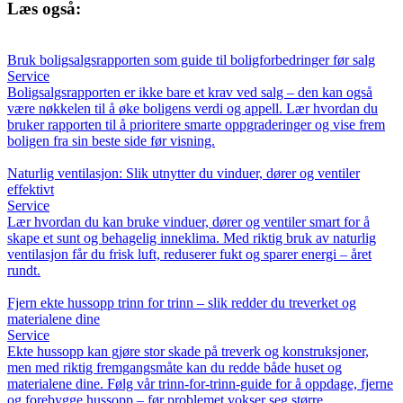
Læs også:
Bruk boligsalgsrapporten som guide til boligforbedringer før salg
Service
Boligsalgsrapporten er ikke bare et krav ved salg – den kan også
være nøkkelen til å øke boligens verdi og appell. Lær hvordan du
bruker rapporten til å prioritere smarte oppgraderinger og vise frem
boligen fra sin beste side før visning.
Naturlig ventilasjon: Slik utnytter du vinduer, dører og ventiler
effektivt
Service
Lær hvordan du kan bruke vinduer, dører og ventiler smart for å
skape et sunt og behagelig inneklima. Med riktig bruk av naturlig
ventilasjon får du frisk luft, reduserer fukt og sparer energi – året
rundt.
Fjern ekte hussopp trinn for trinn – slik redder du treverket og
materialene dine
Service
Ekte hussopp kan gjøre stor skade på treverk og konstruksjoner,
men med riktig fremgangsmåte kan du redde både huset og
materialene dine. Følg vår trinn-for-trinn-guide for å oppdage, fjerne
og forebygge hussopp – før problemet vokser seg større.