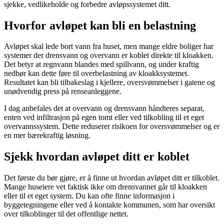
sjekke, vedlikeholde og forbedre avløpssystemet ditt.
Hvorfor avløpet kan bli en belastning
Avløpet skal lede bort vann fra huset, men mange eldre boliger har
systemer der drensvann og overvann er koblet direkte til kloakken.
Det betyr at regnvann blandes med spillvann, og under kraftig
nedbør kan dette føre til overbelastning av kloakksystemet.
Resultatet kan bli tilbakeslag i kjellere, oversvømmelser i gatene og
unødvendig press på renseanleggene.
I dag anbefales det at overvann og drensvann håndteres separat,
enten ved infiltrasjon på egen tomt eller ved tilkobling til et eget
overvannssystem. Dette reduserer risikoen for oversvømmelser og er
en mer bærekraftig løsning.
Sjekk hvordan avløpet ditt er koblet
Det første du bør gjøre, er å finne ut hvordan avløpet ditt er tilkoblet.
Mange huseiere vet faktisk ikke om drensvannet går til kloakken
eller til et eget system. Du kan ofte finne informasjon i
byggetegningene eller ved å kontakte kommunen, som har oversikt
over tilkoblinger til det offentlige nettet.