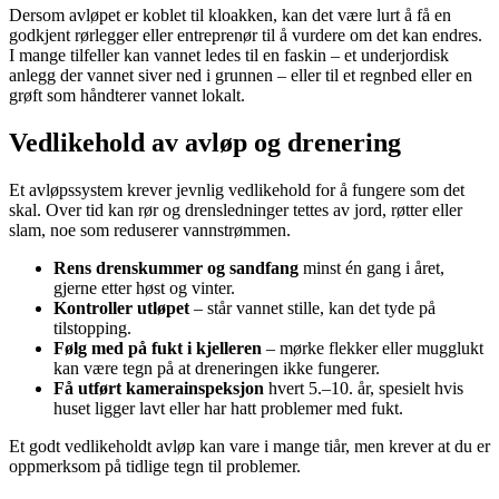
Dersom avløpet er koblet til kloakken, kan det være lurt å få en
godkjent rørlegger eller entreprenør til å vurdere om det kan endres.
I mange tilfeller kan vannet ledes til en faskin – et underjordisk
anlegg der vannet siver ned i grunnen – eller til et regnbed eller en
grøft som håndterer vannet lokalt.
Vedlikehold av avløp og drenering
Et avløpssystem krever jevnlig vedlikehold for å fungere som det
skal. Over tid kan rør og drensledninger tettes av jord, røtter eller
slam, noe som reduserer vannstrømmen.
Rens drenskummer og sandfang
minst én gang i året,
gjerne etter høst og vinter.
Kontroller utløpet
– står vannet stille, kan det tyde på
tilstopping.
Følg med på fukt i kjelleren
– mørke flekker eller mugglukt
kan være tegn på at dreneringen ikke fungerer.
Få utført kamerainspeksjon
hvert 5.–10. år, spesielt hvis
huset ligger lavt eller har hatt problemer med fukt.
Et godt vedlikeholdt avløp kan vare i mange tiår, men krever at du er
oppmerksom på tidlige tegn til problemer.