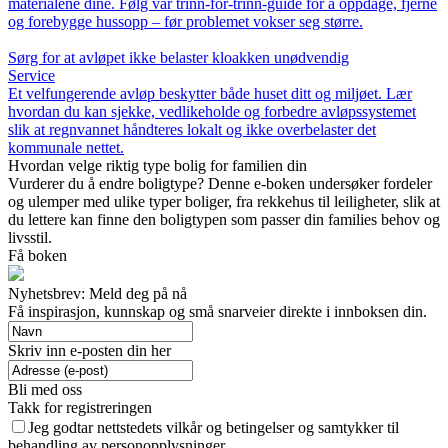
materialene dine. Følg vår trinn-for-trinn-guide for å oppdage, fjerne
og forebygge hussopp – før problemet vokser seg større.
Sørg for at avløpet ikke belaster kloakken unødvendig
Service
Et velfungerende avløp beskytter både huset ditt og miljøet. Lær
hvordan du kan sjekke, vedlikeholde og forbedre avløpssystemet
slik at regnvannet håndteres lokalt og ikke overbelaster det
kommunale nettet.
Hvordan velge riktig type bolig for familien din
Vurderer du å endre boligtype? Denne e-boken undersøker fordeler
og ulemper med ulike typer boliger, fra rekkehus til leiligheter, slik at
du lettere kan finne den boligtypen som passer din families behov og
livsstil.
Få boken
Nyhetsbrev: Meld deg på nå
Få inspirasjon, kunnskap og små snarveier direkte i innboksen din.
Skriv inn e-posten din her
Bli med oss
Takk for registreringen
Jeg godtar nettstedets vilkår og betingelser og samtykker til
behandling av personopplysninger.