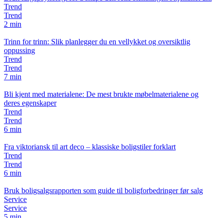
Trend
Trend
2 min
Trinn for trinn: Slik planlegger du en vellykket og oversiktlig
oppussing
Trend
Trend
7 min
Bli kjent med materialene: De mest brukte møbelmaterialene og
deres egenskaper
Trend
Trend
6 min
Fra viktoriansk til art deco – klassiske boligstiler forklart
Trend
Trend
6 min
Bruk boligsalgsrapporten som guide til boligforbedringer før salg
Service
Service
5 min