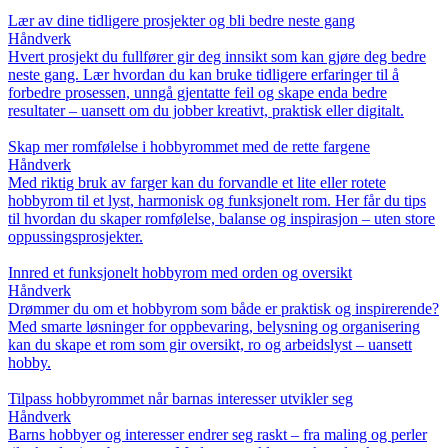
Lær av dine tidligere prosjekter og bli bedre neste gang
Håndverk
Hvert prosjekt du fullfører gir deg innsikt som kan gjøre deg bedre
neste gang. Lær hvordan du kan bruke tidligere erfaringer til å
forbedre prosessen, unngå gjentatte feil og skape enda bedre
resultater – uansett om du jobber kreativt, praktisk eller digitalt.
Skap mer romfølelse i hobbyrommet med de rette fargene
Håndverk
Med riktig bruk av farger kan du forvandle et lite eller rotete
hobbyrom til et lyst, harmonisk og funksjonelt rom. Her får du tips
til hvordan du skaper romfølelse, balanse og inspirasjon – uten store
oppussingsprosjekter.
Innred et funksjonelt hobbyrom med orden og oversikt
Håndverk
Drømmer du om et hobbyrom som både er praktisk og inspirerende?
Med smarte løsninger for oppbevaring, belysning og organisering
kan du skape et rom som gir oversikt, ro og arbeidslyst – uansett
hobby.
Tilpass hobbyrommet når barnas interesser utvikler seg
Håndverk
Barns hobbyer og interesser endrer seg raskt – fra maling og perler