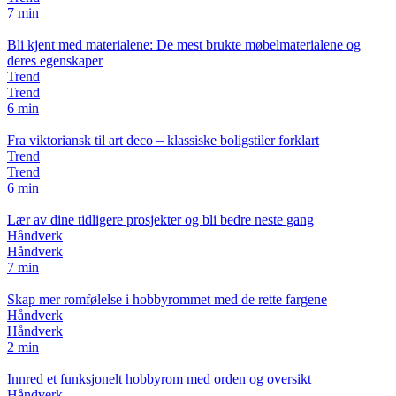
7 min
Bli kjent med materialene: De mest brukte møbelmaterialene og
deres egenskaper
Trend
Trend
6 min
Fra viktoriansk til art deco – klassiske boligstiler forklart
Trend
Trend
6 min
Lær av dine tidligere prosjekter og bli bedre neste gang
Håndverk
Håndverk
7 min
Skap mer romfølelse i hobbyrommet med de rette fargene
Håndverk
Håndverk
2 min
Innred et funksjonelt hobbyrom med orden og oversikt
Håndverk