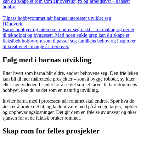
kan du skape et rom som gir oversikt, ro og arbeidslyst – uansett
hobby.
Tilpass hobbyrommet når barnas interesser utvikler seg
Håndverk
Barns hobbyer og interesser endrer seg raskt – fra maling og perler
til teknologi og byggesett. Med noen enkle grep kan du skape et
fleksibelt hobbyrom som tilpasser seg familiens behov og inspirerer
til kreativitet i mange år fremover.
Følg med i barnas utvikling
Etter hvert som barna blir eldre, endrer behovene seg. Den frie leken
kan bli til mer målrettede prosjekter – som å bygge roboter, sy klær
eller lage videoer. I stedet for å se det som et farvel til barndommens
hobbyer, kan du se det som en naturlig utvikling.
Inviter barna med i prosessen når rommet skal endres. Spør hva de
ønsker å bruke det til, og la dem være med på å velge farger, møbler
og oppbevaringsløsninger. Det gir dem en følelse av ansvar og øker
sjansen for at de faktisk bruker rommet.
Skap rom for felles prosjekter