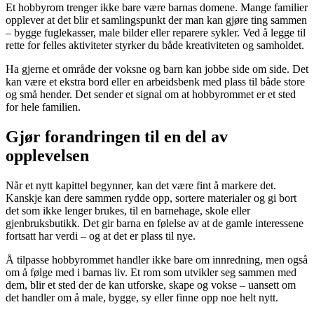
Et hobbyrom trenger ikke bare være barnas domene. Mange familier
opplever at det blir et samlingspunkt der man kan gjøre ting sammen
– bygge fuglekasser, male bilder eller reparere sykler. Ved å legge til
rette for felles aktiviteter styrker du både kreativiteten og samholdet.
Ha gjerne et område der voksne og barn kan jobbe side om side. Det
kan være et ekstra bord eller en arbeidsbenk med plass til både store
og små hender. Det sender et signal om at hobbyrommet er et sted
for hele familien.
Gjør forandringen til en del av
opplevelsen
Når et nytt kapittel begynner, kan det være fint å markere det.
Kanskje kan dere sammen rydde opp, sortere materialer og gi bort
det som ikke lenger brukes, til en barnehage, skole eller
gjenbruksbutikk. Det gir barna en følelse av at de gamle interessene
fortsatt har verdi – og at det er plass til nye.
Å tilpasse hobbyrommet handler ikke bare om innredning, men også
om å følge med i barnas liv. Et rom som utvikler seg sammen med
dem, blir et sted der de kan utforske, skape og vokse – uansett om
det handler om å male, bygge, sy eller finne opp noe helt nytt.