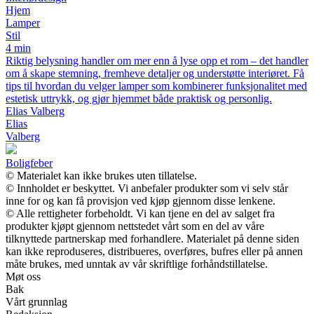
Hjem
Lamper
Stil
4 min
Riktig belysning handler om mer enn å lyse opp et rom – det handler
om å skape stemning, fremheve detaljer og understøtte interiøret. Få
tips til hvordan du velger lamper som kombinerer funksjonalitet med
estetisk uttrykk, og gjør hjemmet både praktisk og personlig.
Elias Valberg
Elias
Valberg
Boligfeber
© Materialet kan ikke brukes uten tillatelse.
© Innholdet er beskyttet. Vi anbefaler produkter som vi selv står
inne for og kan få provisjon ved kjøp gjennom disse lenkene.
© Alle rettigheter forbeholdt. Vi kan tjene en del av salget fra
produkter kjøpt gjennom nettstedet vårt som en del av våre
tilknyttede partnerskap med forhandlere. Materialet på denne siden
kan ikke reproduseres, distribueres, overføres, bufres eller på annen
måte brukes, med unntak av vår skriftlige forhåndstillatelse.
Møt oss
Bak
Vårt grunnlag