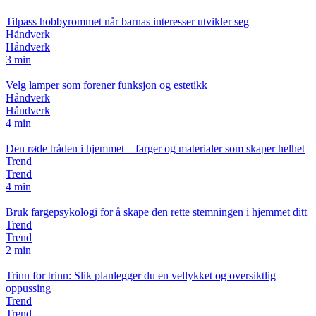
Tilpass hobbyrommet når barnas interesser utvikler seg
Håndverk
Håndverk
3 min
Velg lamper som forener funksjon og estetikk
Håndverk
Håndverk
4 min
Den røde tråden i hjemmet – farger og materialer som skaper helhet
Trend
Trend
4 min
Bruk fargepsykologi for å skape den rette stemningen i hjemmet ditt
Trend
Trend
2 min
Trinn for trinn: Slik planlegger du en vellykket og oversiktlig
oppussing
Trend
Trend