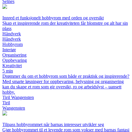
Selnes
Innred et funksjonelt hobbyrom med orden og oversikt
Skap et inspirerende rom der kreativiteten får blomstre og alt har sin
plass
Håndverk
Håndverk
Hobbyrom
Interiør
Organisering
Oppbevaring
Kreativitet
5 min
Drømmer du om et hobbyrom som både er praktisk og inspirerende?
Med smarte løsninger for oppbevaring, belysning og organisering
kan du skape et rom som gir oversikt, ro og arbeidslyst – uansett
hobby.
Tiril Wangensten
Tiril
Wangensten
Tilpass hobbyrommet når barnas interesser utvikler seg
Gjør hobbyrommet til et levende rom som vokser med barnas fantasi