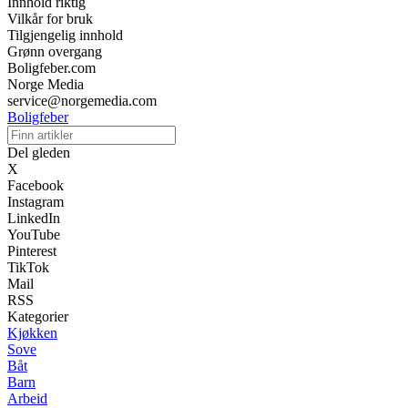
Innhold riktig
Vilkår for bruk
Tilgjengelig innhold
Grønn overgang
Boligfeber.com
Norge Media
service@norgemedia.com
Boligfeber
Del gleden
X
Facebook
Instagram
LinkedIn
YouTube
Pinterest
TikTok
Mail
RSS
Kategorier
Kjøkken
Sove
Båt
Barn
Arbeid