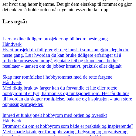
ser hvor ting hører hjemme. Det gir dem eierskap til rommet og gjør
det enklere å holde orden når nye interesser dukker opp.
Læs også:
Lær av dine tidligere prosjekter og bli bedre neste gang
Håndverk
Hvert prosjekt du fullfører gir deg innsikt som kan gjøre deg bedre
neste gang. Lær hvordan du kan bruke tidligere erfaringer til å
forbedre prosessen, unngå gjentatte feil og skape enda bedre
resultater – uansett om du jobber kreativt, praktisk eller digitalt.
Skap mer romfølelse i hobbyrommet med de rette fargene
Håndverk
Med riktig bruk av farger kan du forvandle et lite eller rotete
hobbyrom til et lyst, harmonisk og funksjonelt rom. Her får du tips
til hvordan du skaper romfølelse, balanse og inspirasjon – uten store
oppussingsprosjekter.
Innred et funksjonelt hobbyrom med orden og oversikt
Håndverk
Drømmer du om et hobbyrom som både er praktisk og inspirerende?
Med smarte løsninger for oppbevaring, belysning og organisering