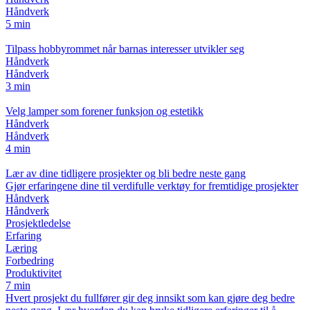
Håndverk
5 min
Tilpass hobbyrommet når barnas interesser utvikler seg
Håndverk
Håndverk
3 min
Velg lamper som forener funksjon og estetikk
Håndverk
Håndverk
4 min
Lær av dine tidligere prosjekter og bli bedre neste gang
Gjør erfaringene dine til verdifulle verktøy for fremtidige prosjekter
Håndverk
Håndverk
Prosjektledelse
Erfaring
Læring
Forbedring
Produktivitet
7 min
Hvert prosjekt du fullfører gir deg innsikt som kan gjøre deg bedre