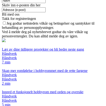
Skriv inn e-posten din her
Bli med oss
Takk for registreringen
Jeg godtar nettstedets vilkår og betingelser og samtykker til
behandling av personopplysninger.
Ved å melde deg på nyhetsbrevet godtar du våre vilkår og
personvernregler. Du kan alltid melde deg av igjen.
Lær av dine tidligere prosjekter og bli bedre neste gang
Håndverk
Håndverk
7 min
Skap mer romfølelse i hobbyrommet med de rette fargene
Håndverk
Håndverk
2 min
Innred et funksjonelt hobbyrom med orden og oversikt
Håndverk
Håndverk
5 min