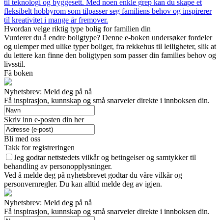
til teknologi og byggesett. Med noen enkle grep kan du skape et
fleksibelt hobbyrom som tilpasser seg familiens behov og inspirerer
til kreativitet i mange år fremover.
Hvordan velge riktig type bolig for familien din
Vurderer du å endre boligtype? Denne e-boken undersøker fordeler
og ulemper med ulike typer boliger, fra rekkehus til leiligheter, slik at
du lettere kan finne den boligtypen som passer din families behov og
livsstil.
Få boken
Nyhetsbrev: Meld deg på nå
Få inspirasjon, kunnskap og små snarveier direkte i innboksen din.
Skriv inn e-posten din her
Bli med oss
Takk for registreringen
Jeg godtar nettstedets vilkår og betingelser og samtykker til
behandling av personopplysninger.
Ved å melde deg på nyhetsbrevet godtar du våre vilkår og
personvernregler. Du kan alltid melde deg av igjen.
Nyhetsbrev: Meld deg på nå
Få inspirasjon, kunnskap og små snarveier direkte i innboksen din.