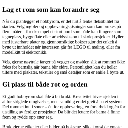
Lag et rom som kan forandre seg
Når du planlegger et hobbyrom, er det lurt å tenke fleksibilitet fra
starten. Velg møbler og oppbevaringsløsninger som kan brukes på
flere måter – for eksempel et stort bord som både kan fungere som
tegneplass, byggeflate eller arbeidsstasjon til skoleprosjekter. Hyller
med justerbare plater og gjennomsiktige bokser gjør det enkelt å
bytte ut innholdet når interessen går fra LEGO til maling, eller fra
modellkitt til elektronikk.
Velg gjerne nøytrale farger på vegger og møbler, slik at rommet ikke
føles for barnslig når barna blir eldre. Personlighet kan du heller
tilføre med plakater, tekstiler og små detaljer som er enkle å bytte ut.
Gi plass til både rot og orden
Et godt hobbyrom skal tåle å bli brukt. Kreativitet trives sjelden i
altfor striglede omgivelser, men samtidig er det greit å ha et system.
Del rommet inn i soner – én for oppbevaring, én for arbeid og én for
utstilling av ferdige prosjekter. Da blir det lettere for barna å finne
frem og rydde opp etter seg.
Bruk gjerne etiketter eller bilder på boksene, slik at også de yngste