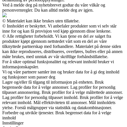
Ved å melde deg på nyhetsbrevet godtar du våre vilkår og
personvernregler. Du kan alltid melde deg av igjen.
© Materialet kan ikke brukes uten tillatelse.
© Innholdet er beskyttet. Vi anbefaler produkter som vi selv står
inne for og kan få provisjon ved kjøp gjennom disse lenkene.
© Alle rettigheter forbeholdt. Vi kan tjene en del av salget fra
produkter kjøpt gjennom nettstedet vårt som en del av våre
tilknyttede partnerskap med forhandlere. Materialet på denne siden
kan ikke reproduseres, distribueres, overføres, bufres eller på annen
måte brukes, med unntak av vår skriftlige forhåndstillatelse.
For å sikre optimal funksjonalitet og relevant innhold bruker vi
informasjonskapsler.
Vi og våre partnere samler inn og bruker data for å gi deg innhold
og funksjoner som passer deg
Lagre og/eller få tilgang til informasjon på enheten. Bruk
begrensede data for å velge annonser. Lag profiler for personlig
tilpasset annonsering. Bruk profiler for å velge målrettede annonser.
Lag profiler for personlig tilpasset innhold. Bruk profiler for å velge
relevant innhold. Mål effektiviteten til annonser. Mål innholdets
ytelse. Forstå målgrupper via statistikk og datakombinasjoner.
Forbedre og utvikle tjenester. Bruk begrenset data for å velge
innhold
Innstillinger