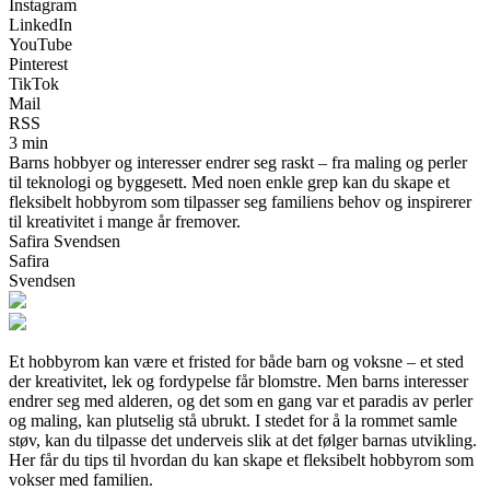
Instagram
LinkedIn
YouTube
Pinterest
TikTok
Mail
RSS
3 min
Barns hobbyer og interesser endrer seg raskt – fra maling og perler
til teknologi og byggesett. Med noen enkle grep kan du skape et
fleksibelt hobbyrom som tilpasser seg familiens behov og inspirerer
til kreativitet i mange år fremover.
Safira Svendsen
Safira
Svendsen
Et hobbyrom kan være et fristed for både barn og voksne – et sted
der kreativitet, lek og fordypelse får blomstre. Men barns interesser
endrer seg med alderen, og det som en gang var et paradis av perler
og maling, kan plutselig stå ubrukt. I stedet for å la rommet samle
støv, kan du tilpasse det underveis slik at det følger barnas utvikling.
Her får du tips til hvordan du kan skape et fleksibelt hobbyrom som
vokser med familien.