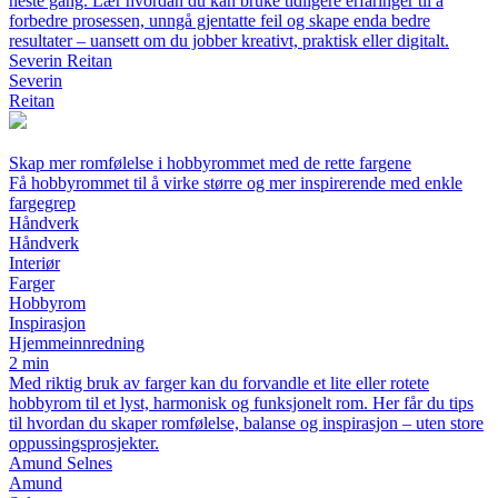
neste gang. Lær hvordan du kan bruke tidligere erfaringer til å
forbedre prosessen, unngå gjentatte feil og skape enda bedre
resultater – uansett om du jobber kreativt, praktisk eller digitalt.
Severin Reitan
Severin
Reitan
Skap mer romfølelse i hobbyrommet med de rette fargene
Få hobbyrommet til å virke større og mer inspirerende med enkle
fargegrep
Håndverk
Håndverk
Interiør
Farger
Hobbyrom
Inspirasjon
Hjemmeinnredning
2 min
Med riktig bruk av farger kan du forvandle et lite eller rotete
hobbyrom til et lyst, harmonisk og funksjonelt rom. Her får du tips
til hvordan du skaper romfølelse, balanse og inspirasjon – uten store
oppussingsprosjekter.
Amund Selnes
Amund