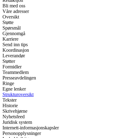
Redaksjon
Bli med oss
Våre adresser
Oversikt
Støtte
Spørsmål
Gjennomgå
Karriere
Send inn tips
Koordinasjon
Leverandør
Støtter
Formidler
Teammedlem
Presseavdelingen
Ringe
Egne lenker
Strukturoversikt
Tekster
Historie
Skrivehjørne
Nyhetsfeed
Juridisk system
Internett-informasjonskapsler
Personopplysninger