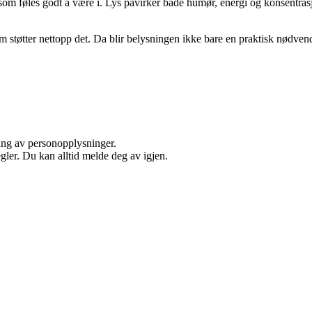
om føles godt å være i. Lys påvirker både humør, energi og konsentrasjo
 støtter nettopp det. Da blir belysningen ikke bare en praktisk nødvend
ling av personopplysninger.
ler. Du kan alltid melde deg av igjen.