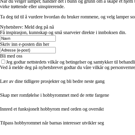
Når du velger lamper, handler det i bunn og grunn om å skape et hjem s
virke trøttende eller uinspirerende.
Ta deg tid til å vurdere hvordan du bruker rommene, og velg lamper som
Nyhetsbrev: Meld deg på nå
Få inspirasjon, kunnskap og små snarveier direkte i innboksen din.
Skriv inn e-posten din her
Bli med oss
Jeg godtar nettstedets vilkår og betingelser og samtykker til behand
Ved å melde deg på nyhetsbrevet godtar du våre vilkår og personvernreg
Lær av dine tidligere prosjekter og bli bedre neste gang
Skap mer romfølelse i hobbyrommet med de rette fargene
Innred et funksjonelt hobbyrom med orden og oversikt
Tilpass hobbyrommet når barnas interesser utvikler seg