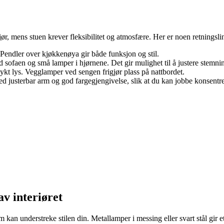
, mens stuen krever fleksibilitet og atmosfære. Her er noen retningslin
 Pendler over kjøkkenøya gir både funksjon og stil.
sofaen og små lamper i hjørnene. Det gir mulighet til å justere stemni
t lys. Vegglamper ved sengen frigjør plass på nattbordet.
d justerbar arm og god fargegjengivelse, slik at du kan jobbe konsentrert
av interiøret
an understreke stilen din. Metallamper i messing eller svart stål gir et