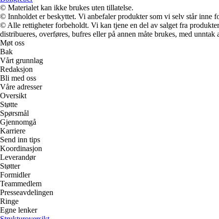
© Materialet kan ikke brukes uten tillatelse.
© Innholdet er beskyttet. Vi anbefaler produkter som vi selv står inne 
© Alle rettigheter forbeholdt. Vi kan tjene en del av salget fra produk
distribueres, overføres, bufres eller på annen måte brukes, med unntak av
Møt oss
Bak
Vårt grunnlag
Redaksjon
Bli med oss
Våre adresser
Oversikt
Støtte
Spørsmål
Gjennomgå
Karriere
Send inn tips
Koordinasjon
Leverandør
Støtter
Formidler
Teammedlem
Presseavdelingen
Ringe
Egne lenker
Strukturoversikt