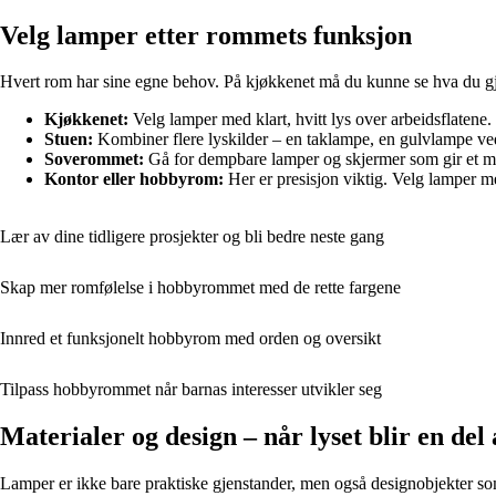
Velg lamper etter rommets funksjon
Hvert rom har sine egne behov. På kjøkkenet må du kunne se hva du gjør
Kjøkkenet:
Velg lamper med klart, hvitt lys over arbeidsflatene.
Stuen:
Kombiner flere lyskilder – en taklampe, en gulvlampe ved 
Soverommet:
Gå for dempbare lamper og skjermer som gir et myk
Kontor eller hobbyrom:
Her er presisjon viktig. Velg lamper me
Lær av dine tidligere prosjekter og bli bedre neste gang
Skap mer romfølelse i hobbyrommet med de rette fargene
Innred et funksjonelt hobbyrom med orden og oversikt
Tilpass hobbyrommet når barnas interesser utvikler seg
Materialer og design – når lyset blir en del 
Lamper er ikke bare praktiske gjenstander, men også designobjekter som k