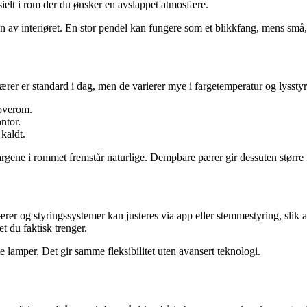
sielt i rom der du ønsker en avslappet atmosfære.
v interiøret. En stor pendel kan fungere som et blikkfang, mens små, d
rer er standard i dag, men de varierer mye i fargetemperatur og lyssty
soverom.
ntor.
kaldt.
rgene i rommet fremstår naturlige. Dempbare pærer gir dessuten større fl
ærer og styringssystemer kan justeres via app eller stemmestyring, slik a
t du faktisk trenger.
e lamper. Det gir samme fleksibilitet uten avansert teknologi.