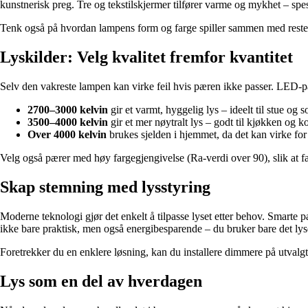
kunstnerisk preg. Tre og tekstilskjermer tilfører varme og mykhet – spe
Tenk også på hvordan lampens form og farge spiller sammen med resten a
Lyskilder: Velg kvalitet fremfor kvantitet
Selv den vakreste lampen kan virke feil hvis pæren ikke passer. LED-pæ
2700–3000 kelvin
gir et varmt, hyggelig lys – ideelt til stue og 
3500–4000 kelvin
gir et mer nøytralt lys – godt til kjøkken og ko
Over 4000 kelvin
brukes sjelden i hjemmet, da det kan virke for 
Velg også pærer med høy fargegjengivelse (Ra-verdi over 90), slik at fa
Skap stemning med lysstyring
Moderne teknologi gjør det enkelt å tilpasse lyset etter behov. Smarte p
ikke bare praktisk, men også energibesparende – du bruker bare det lyse
Foretrekker du en enklere løsning, kan du installere dimmere på utvalgt
Lys som en del av hverdagen