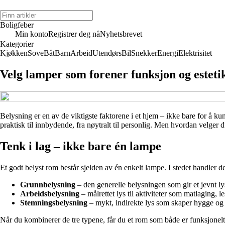
Boligfeber
Min konto
Registrer deg nå
Nyhetsbrevet
Kategorier
Kjøkken
Sove
Båt
Barn
Arbeid
Utendørs
Bil
Snekker
Energi
Elektrisitet
Velg lamper som forener funksjon og esteti
Belysning er en av de viktigste faktorene i et hjem – ikke bare for å 
praktisk til innbydende, fra nøytralt til personlig. Men hvordan velger 
Tenk i lag – ikke bare én lampe
Et godt belyst rom består sjelden av én enkelt lampe. I stedet handler d
Grunnbelysning
– den generelle belysningen som gir et jevnt lys
Arbeidsbelysning
– målrettet lys til aktiviteter som matlaging,
Stemningsbelysning
– mykt, indirekte lys som skaper hygge og 
Når du kombinerer de tre typene, får du et rom som både er funksjonelt